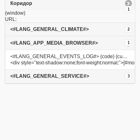
Коридор
1
(window)
URL:
<#LANG_GENERAL_CLIMATE#>
2
<#LANG_APP_MEDIA_BROWSER#>
1
<#LANG_GENERAL_EVENTS_LOG#> (code) (custom)
<div style="text-shadow:none;font-weight:normal;">[#modu
<#LANG_GENERAL_SERVICE#>
3