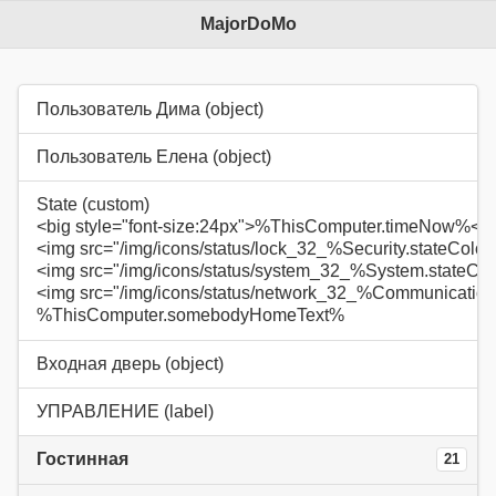
MajorDoMo
Пользователь Дима (object)
Пользователь Елена (object)
State (custom)
<big style="font-size:24px">%ThisComputer.timeNow%</b
<img src="/img/icons/status/lock_32_%Security.stateColo
<img src="/img/icons/status/system_32_%System.stateCo
<img src="/img/icons/status/network_32_%Communication
%ThisComputer.somebodyHomeText%
Входная дверь (object)
УПРАВЛЕНИЕ (label)
Гостинная
21