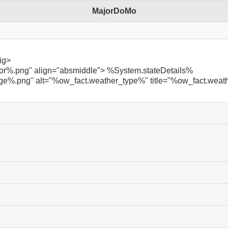
MajorDoMo
ig>
lor%.png" align="absmiddle"> %System.stateDetails%
e%.png" alt="%ow_fact.weather_type%" title="%ow_fact.weat