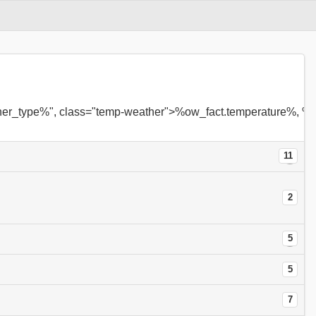
her_type%", class="temp-weather">%ow_fact.temperature%, %
11
2
5
5
7