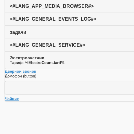
<#LANG_APP_MEDIA_BROWSER#>
<#LANG_GENERAL_EVENTS_LOG#>
задачи
<#LANG_GENERAL_SERVICE#>
Электросчетчик
Тариф: %ElectroCount.tarif%
Дверной звонок
Домофон (button)
Чайник