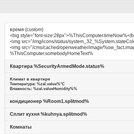
время (custom)
<big style="font-size:28px">%ThisComputer.timeNow%</b
<img src="/img/icons/status/system_32_%System.stateCo
<img src="/cms/cached/openweather/image/%ow_fact.imag
%ThisComputer.somebodyHomeText%
Квартира %SecurityArmedMode.status%
Климат в квартире
Температура: %zal.value%°C
Влажность: %zal.valueHumidity%%
кондиционер %Room1.splitmod%
Сплит кухня %kuhnya.splitmod%
Комнаты