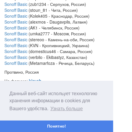
Sonoff Basic
(zub1234 - Серпухов, Россия)
Sonoff Basic
(stoun_81 - Чита, Россия)
Sonoff Basic
(Kolek405 - Краснодар, Россия)
Sonoff Basic
(alexmos - Daugavpils, Латвия)
Sonoff Basic
(AK1 - Челябинск, Россия)
Sonoff Basic
(umka2777 - Moscow, Россия)
Sonoff Basic
(stereoo - Камень-на-оби, Россия)
Sonoff Basic
(KVN - Кропивницкий, Украина)
Sonoff Basic
(domesticus46 - Самара, Россия)
Sonoff Basic
(verbilo - Ekibastyz, Казахстан)
Sonoff Basic
(Metamarfoza - Речица, Беларусь)
Протвино, Россия
На форуме:
kirush
Веб-сайт:
Данный веб-сайт испольует технологию
http://protvino.net
хранения информации в cookies для
Вашего удобства.
Узнать больше
Понятно!