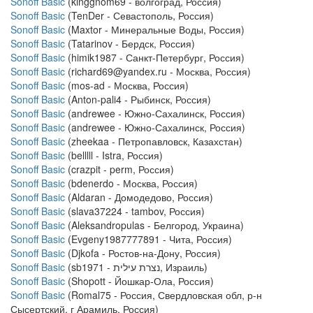
Sonoff Basic
(kinggnom69 - волгоград, Россия)
Sonoff Basic
(TenDer - Севастополь, Россия)
Sonoff Basic
(Maxtor - Минеральные Воды, Россия)
Sonoff Basic
(Tatarinov - Бердск, Россия)
Sonoff Basic
(himik1987 - Санкт-Петербург, Россия)
Sonoff Basic
(richard69@yandex.ru - Москва, Россия)
Sonoff Basic
(mos-ad - Москва, Россия)
Sonoff Basic
(Anton-pali4 - Рыбинск, Россия)
Sonoff Basic
(andrewee - Южно-Сахалинск, Россия)
Sonoff Basic
(andrewee - Южно-Сахалинск, Россия)
Sonoff Basic
(zheekaa - Петропавловск, Казахстан)
Sonoff Basic
(belllll - Istra, Россия)
Sonoff Basic
(crazpit - perm, Россия)
Sonoff Basic
(bdenerdo - Москва, Россия)
Sonoff Basic
(Aldaran - Домодедово, Россия)
Sonoff Basic
(slava37224 - tambov, Россия)
Sonoff Basic
(Aleksandropulas - Белгород, Украина)
Sonoff Basic
(Evgeny1987777891 - Чита, Россия)
Sonoff Basic
(Djkofa - Ростов-на-Дону, Россия)
Sonoff Basic
(sb1971 - נצרת עילית, Израиль)
Sonoff Basic
(Shopott - Йошкар-Ола, Россия)
Sonoff Basic
(Romal75 - Россия, Свердловская обл, р-н
Сысертский, г Арамиль, Россия)