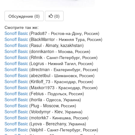
Обсуждение (0)
(
0
)
Смотрите так же:
Sonoff Basic
(Prado87 - Ростов-на-Дону, Россия)
Sonoff Basic
(BlackWarrior - Нижняя Тура, Россия)
Sonoff Basic
(Rasul - Almaty, kazakhstan)
Sonoff Basic
(donnikanton - Москва, Россия)
Sonoff Basic
(Rifmik - Санкт-Петербург, Россия)
Sonoff Basic
(Logrus - Нижний Тагил, Россия)
Sonoff Basic
(directman - Екатеринбург, Россия)
Sonoff Basic
(abezetibul - Шимановск, Россия)
Sonoff Basic
(Kirilloff_73 - Краснодар, Россия)
Sonoff Basic
(Maxkor1973 - Краснодар, Россия)
Sonoff Basic
(Febius - Подольск, Россия)
Sonoff Basic
(ihorila - Одесса, Украина)
Sonoff Basic
(Plug - Moscow, Россия)
Sonoff Basic
(Volodymyr - Kiev, Украина)
Sonoff Basic
(motorkk7 - Кинешма, Россия)
Sonoff Basic
(Lyova - Berezhany, Украина)
Sonoff Basic
(Valphil - Санкт-Петербург, Россия)