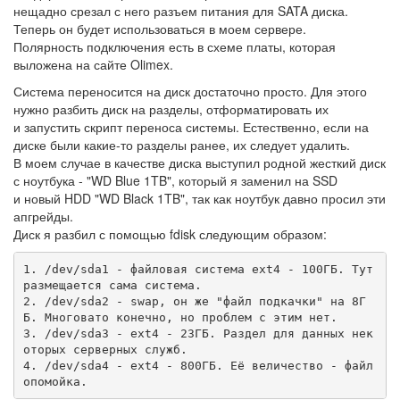
нещадно срезал с него разъем питания для SATA диска.
Теперь он будет использоваться в моем сервере.
Полярность подключения есть в схеме платы, которая
выложена на сайте Olimex.
Система переносится на диск достаточно просто. Для этого
нужно разбить диск на разделы, отформатировать их
и запустить скрипт переноса системы. Естественно, если на
диске были какие-то разделы ранее, их следует удалить.
В моем случае в качестве диска выступил родной жесткий диск
с ноутбука - "WD Blue 1TB", который я заменил на SSD
и новый HDD "WD Black 1TB", так как ноутбук давно просил эти
апгрейды.
Диск я разбил с помощью fdisk следующим образом:
1. /dev/sda1 - файловая система ext4 - 100ГБ. Тут 
размещается сама система.

2. /dev/sda2 - swap, он же "файл подкачки" на 8Г
Б. Многовато конечно, но проблем с этим нет.

3. /dev/sda3 - ext4 - 23ГБ. Раздел для данных нек
оторых серверных служб.

4. /dev/sda4 - ext4 - 800ГБ. Её величество - файл
опомойка.