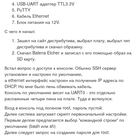
USB-UART адаптер TTL3.3V
PuTTY
Кабель Ethernet
Блок питания на 12V.
С чего я начал:
Зашел на сайт дистрибутива, выбрал плату, выбрал тип
дистрибутива и скачал образину.
Скачал Balena Etcher и записал с его помощью образ на
SD карту.
Встал вопрос о доступе к консоли. Обычно SSH сервер
установлен и настроен по умолчанию,
а ethernet интерфейс настроен на получение IP адреса по
DHCP. Но мне было лень обжимать кабель.
Консоль по умолчанию висит на UART0 - это отдельно
распаянные четыре пина на плате. Туда и воткнулся.
Вход в консоль под логином root, пароль пустой.
Далее система запускает скрипт первоначальной настройки.
Первым делом предлагается выбор "командной строки" по
умолчанию (bash или sh)
Далее следует запрос на создание пароля для root.