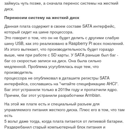
займусь чуть позже, а сначала перенос системы на жесткий
диск.
Переносим систему на жесткий диск
Данная плата содержит в своем составе SATA интерфейс,
который сидит на шине процессора.
Это говорит о том, что он не будет делить с другими слабую
шину USB, как это реализовано в Raspberry Pi всех поколений.
Из этого вытекает, что производительность будет гораздо
выше, чем при работе с SD карты. У SATA раньше был баг -
баг со скоростью записи на диск. Она была сильно
медленной. Проблема усугублялась еще тем, что
производитель
процессора не опубликовал в даташите регистры SATA
интерфейса, сославшись на "читайте спецификацию AHCI".
Баг этот устранили только в 2019м году и пропатчили ядро.
Причем, баг этот устранили разработчики Armbian.
На этой же плате есть и специальный разъем для
управляемого питания жесткого диска. Плюс его в том, что там
есть
5 вольт даже тогда, когда плата питается от литиевой батареи.
Раздеребанил старый компьютерный блок питания и