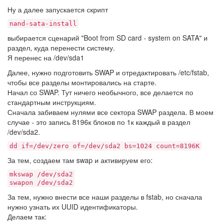
Ну а далее запускается скрипт
nand-sata-install
выбирается сценарий "Boot from SD card - system on SATA" и
раздел, куда перенести систему.
Я перенес на /dev/sda1
Далее, нужно подготовить SWAP и отредактировать /etc/fstab,
чтобы все разделы монтировались на старте.
Начал со SWAP. Тут ничего необычного, все делается по
стандартным инструкциям.
Сначала забиваем нулями все сектора SWAP раздела. В моем
случае - это запись 8196к блоков по 1к каждый в раздел
/dev/sda2.
dd if=/dev/zero of=/dev/sda2 bs=1024 count=8196K
За тем, создаем там swap и активируем его:
mkswap /dev/sda2
swapon /dev/sda2
За тем, нужно внести все наши разделы в fstab, но сначала
нужно узнать их UUID идентификаторы.
Делаем так: