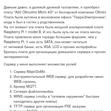
Давным давно, в далекой-далекой галлактике, я приобрел
плату "A20 Olinuxino Micro 4G" от болгарской компании Olimex.
Плата была куплена в московском офисе "ТерраЭлектроника",
когда я был в гостях у родственников.
На тот момент эта плата была мощной альтернативой плате
Raspberry Pi 1 model B. И это была чуть-ли не плата мечты.
Плата привлекла меня гораздо большим фаршем, чем у
Raspberry Pi. У нее есть SATA, она может питаться
от литиевой банки, есть VGA, LCD и прочие интерфейсы.
Бралась плата для органицации домашнего сервера и прочих
экспериментов.
Сервер у меня выполняет множество ролей:
Сервер MajorDoMo.
Инструментальный WEB сервер, для разработки своих
WEB страниц.
Брокер MQTT.
Сетевая файлопомойка.
WINS сервер (чтобы в "сетевом окружении" быстрее
находились другие компы)
TFTP сервер для организации PXE загрузки.