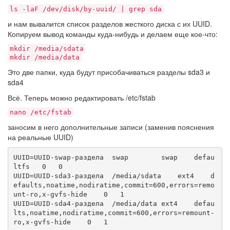
ls -laF /dev/disk/by-uuid/ | grep sda
и нам вывалится список разделов жесткого диска с их UUID.
Копируем вывод команды куда-нибудь и делаем еще кое-что:
mkdir /media/sdata
mkdir /media/data
Это две папки, куда будут присобачиваться разделы sda3 и
sda4
Всё. Теперь можно редактировать /etc/fstab
nano /etc/fstab
заносим в него дополнительные записи (заменив пояснения
на реальные UUID)
UUID=UUID-swap-раздела  swap        swap    defau
ltfs   0   0

UUID=UUID-sda3-раздела  /media/sdata    ext4    d
efaults,noatime,nodiratime,commit=600,errors=remo
unt-ro,x-gvfs-hide    0   1

UUID=UUID-sda4-раздела  /media/data ext4    defau
lts,noatime,nodiratime,commit=600,errors=remount-
ro,x-gvfs-hide    0   1