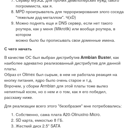
Сервер MySQL для прочих девелоперских нужд такого
погроммиста, как я.
MPD проигрыватель для терроризирования злого соседа
"тяжелым дэд-металлом". Ч(xD)
Можно поднять еще и DNS сервер, если нет такого
роутера, как у меня (Mikrotik) или вообще роутера, в
котором
можно было бы прописывать свои доменные имена.
С чего начать
В качестве ОС был выбран дистрибутив
Armbian Buster
, как
наиболее адекватно реализованный дистрибутив для данной
платы.
Образ от Olimex был сырым, в нем не работала реакция на
кнопку питания, ядро было очень старое и т.д.
Впрочем, у сборки Armbian для этой платы тоже вылез
непиятный косяк, но о нем и о том, как я его победил,
расскажу ниже.
Для реализации всего этого "безобразия" мне потребовались:
Собственно, сама плата A20-Olinuxino-Micro.
SD карта, емкостью 8 ГБ.
Жесткий диск 2.5" SATA