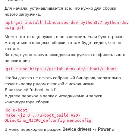
Для начала, устанавливается все, что нужно для сборки
нового загрузчика.
apt-get install libncurses-dev python3.7 python-dev
swig git
Может что-то еще нужно, я не запомнил. Если будет грязно
материться в процессе сборки, то там будет видно, чего не
хватает.
За тем, нужно качнуть исходники загрузчика с официального
репозитория
git clone https://gitlab.denx.de/u-boot/u-boot
Чтобы далеко не искать собранный бинарник, желательно
создать папку рядом с папкой с исходниками.
Я назвал её "u-boot_build".
А далее переход в папку с исходниками и запуск
конфигуратора сборки:
cd u-boot
make -j2 O=../u-boot_build A20-
OLinuXino_MICRO_defconfig menuconfig
В меню переходим в раздел
Device drivers -> Power
и