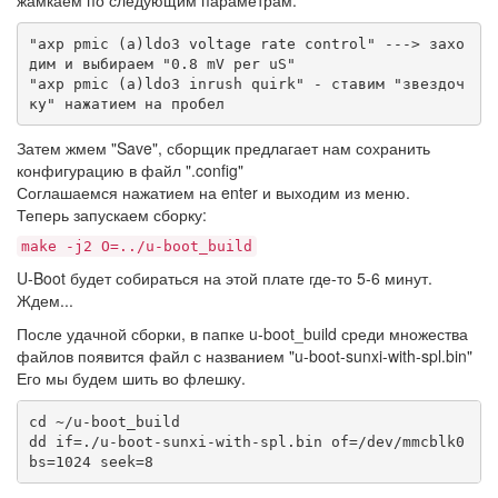
жамкаем по следующим параметрам:
"axp pmic (a)ldo3 voltage rate control" ---> захо
дим и выбираем "0.8 mV per uS"

"axp pmic (a)ldo3 inrush quirk" - ставим "звездоч
ку" нажатием на пробел
Затем жмем "Save", сборщик предлагает нам сохранить
конфигурацию в файл ".config"
Соглашаемся нажатием на enter и выходим из меню.
Теперь запускаем сборку:
make -j2 O=../u-boot_build
U-Boot будет собираться на этой плате где-то 5-6 минут.
Ждем...
После удачной сборки, в папке u-boot_build среди множества
файлов появится файл с названием "u-boot-sunxi-with-spl.bin"
Его мы будем шить во флешку.
cd ~/u-boot_build

dd if=./u-boot-sunxi-with-spl.bin of=/dev/mmcblk0 
bs=1024 seek=8