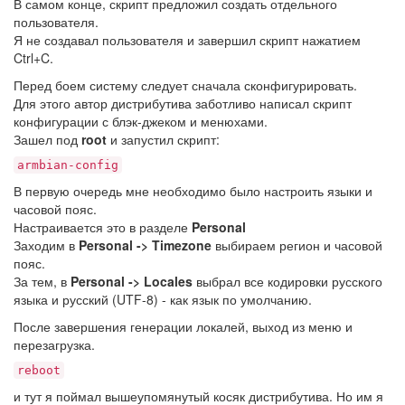
В самом конце, скрипт предложил создать отдельного
пользователя.
Я не создавал пользователя и завершил скрипт нажатием
Ctrl+C.
Перед боем систему следует сначала сконфигурировать.
Для этого автор дистрибутива заботливо написал скрипт
конфигурации с блэк-джеком и менюхами.
Зашел под
root
и запустил скрипт:
armbian-config
В первую очередь мне необходимо было настроить языки и
часовой пояс.
Настраивается это в разделе
Personal
Заходим в
Personal -> Timezone
выбираем регион и часовой
пояс.
За тем, в
Personal -> Locales
выбрал все кодировки русского
языка и русский (UTF-8) - как язык по умолчанию.
После завершения генерации локалей, выход из меню и
перезагрузка.
reboot
и тут я поймал вышеупомянутый косяк дистрибутива. Но им я