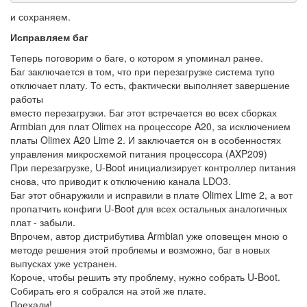
и сохраняем.
Исправляем баг
Теперь поговорим о баге, о котором я упоминал ранее.
Баг заключается в том, что при перезагрузке система тупо
отключает плату. То есть, фактически выполняет завершение
работы
вместо перезагрузки. Баг этот встречается во всех сборках
Armbian для плат Olimex на процессоре A20, за исключением
платы Olimex A20 Lime 2. И заключается он в особенностях
управления микросхемой питания процессора (AXP209)
При перезагрузке, U-Boot инициализирует контроллер питания
снова, что приводит к отключению канала LDO3.
Баг этот обнаружили и исправили в плате Olimex Lime 2, а вот
пропатчить конфиги U-Boot для всех остальных аналогичных
плат - забыли.
Впрочем, автор дистрибутива Armbian уже оповещен мною о
методе решения этой проблемы и возможно, баг в новых
выпусках уже устранен.
Короче, чтобы решить эту проблему, нужно собрать U-Boot.
Собирать его я собрался на этой же плате.
Поехали!