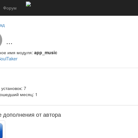
Форум
ад
...
ное имя модуля:
app_music
oulTaker
 установок: 7
рошедший месяц: 1
е дополнения от автора