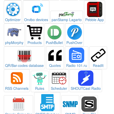
Optimizer
Orvibo devices
panStamp Lagarto
Pebble App
phpMorphy
Products
PushBullet
PushOver
QR/Bar-codes database
Quotes
Radio 101.ru
ReadIt
RSS Channels
Rules
Scheduler
SHOUTCast Radio