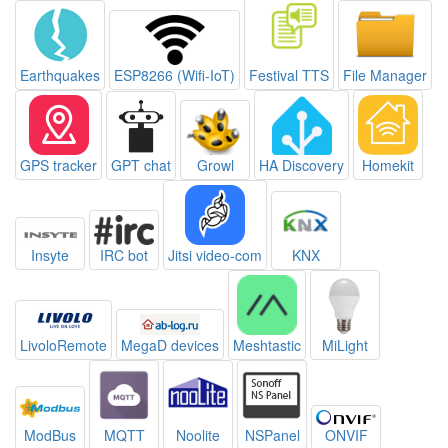
Earthquakes
ESP8266 (Wifi-IoT)
Festival TTS
File Manager
GPS tracker
GPT chat
Growl
HA Discovery
Homekit
Insyte
IRC bot
Jitsi video-com
KNX
LivoloRemote
MegaD devices
Meshtastic
MiLight
ModBus
MQTT
Noolite
NSPanel
ONVIF