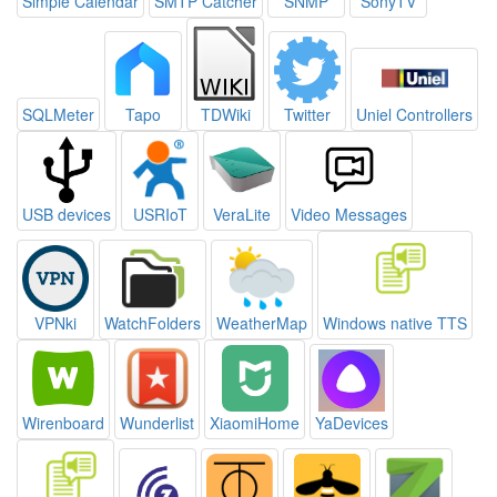
Simple Calendar
SMTP Catcher
SNMP
SonyTV
SQLMeter
Tapo
TDWiki
Twitter
Uniel Controllers
USB devices
USRIoT
VeraLite
Video Messages
VPNki
WatchFolders
WeatherMap
Windows native TTS
Wirenboard
Wunderlist
XiaomiHome
YaDevices