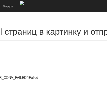
Форум
 страниц в картинку и отп
ERR_CONV_FAILED"}Failed