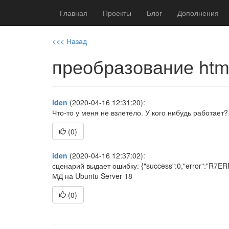
Главная
Проекты
Блог
Дополнения
<<< Назад
преобразование html
iden
(2020-04-16 12:31:20):
Что-то у меня не взлетело. У кого нибудь работает?
(
0
)
iden
(2020-04-16 12:37:02):
сценарий выдает ошибку: {"success":0,"error":"R7
МД на Ubuntu Server 18
(
0
)