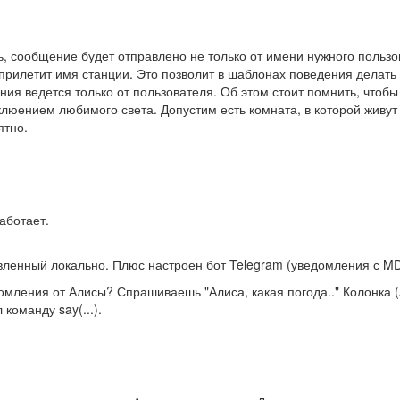
 сообщение будет отправлено не только от имени нужного пользоват
прилетит имя станции. Это позволит в шаблонах поведения делать ус
ия ведется только от пользователя. Об этом стоит помнить, чтоб
люением любимого света. Допустим есть комната, в которой живут
ятно.
аботает.
вленный локально. Плюс настроен бот Telegram (уведомления с MD
омления от Алисы? Спрашиваешь "Алиса, какая погода.." Колонка 
команду say(...).