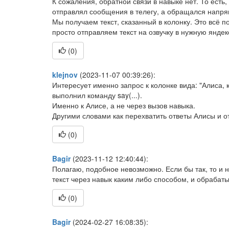
К сожаления, обратной связи в навыке нет. То есть,
отправлял сообщения в телегу, а обращался напрям
Мы получаем текст, сказанный в колонку. Это всё
просто отправляем текст на озвучку в нужную яндекс
(
0
)
klejnov
(2023-11-07 00:39:26):
Интересует именно запрос к колонке вида: "Алиса, 
выполнил команду say(...).
Именно к Алисе, а не через вызов навыка.
Другими словами как перехватить ответы Алисы и о
(
0
)
Bagir
(2023-11-12 12:40:44):
Полагаю, подобное невозможно. Если бы так, то и 
текст через навык каким либо способом, и обрабаты
(
0
)
Bagir
(2024-02-27 16:08:35):