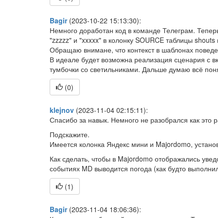
Bagir
(2023-10-22 15:13:30):
Немного доработан код в команде Телеграм. Теперь,
"zzzzz" и "xxxxx" в колонку SOURCE таблицы shouts 
Обращаю внимане, что контекст в шаблонах поведен
В идеале будет возможна реализация сценария с вк
тумбочки со светильниками. Дальше думаю всё пон
(
0
)
klejnov
(2023-11-04 02:15:11):
Спасибо за навык. Немного не разобрался как это р
Подскажите.
Имеется колонка Яндекс мини и Majordomo, устано
Как сделать, чтобы в Majordomo отображались увед
событиях MD выводится погода (как будто выполнил 
(
1
)
Bagir
(2023-11-04 18:06:36):