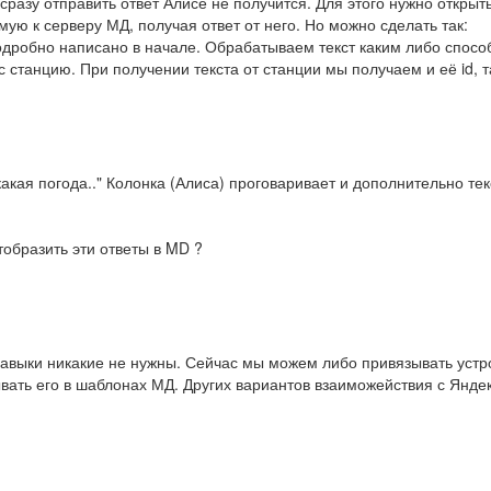
 сразу отправить ответ Алисе не получится. Для этого нужно открыт
ую к серверу МД, получая ответ от него. Но можно сделать так:
 подробно написано в начале. Обрабатываем текст каким либо спос
 станцию. При получении текста от станции мы получаем и её id, та
какая погода.." Колонка (Алиса) проговаривает и дополнительно те
тобразить эти ответы в MD ?
навыки никакие не нужны. Сейчас мы можем либо привязывать устр
вать его в шаблонах МД. Других вариантов взаиможействия с Яндек