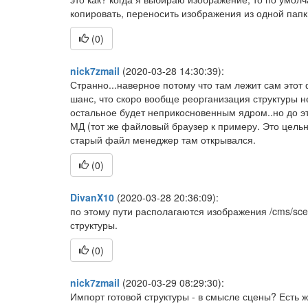
копировать, переносить изображения из одной папки
(
0
)
nick7zmail
(2020-03-28 14:30:39):
Странно...наверное потому что там лежит сам этот 
шанс, что скоро вообще реорганизация структуры н
остальное будет неприкосновенным ядром..но до э
МД (тот же файловый браузер к примеру. Это цельн
старый файл менеджер там открывался.
(
0
)
DivanX10
(2020-03-28 20:36:09):
по этому пути располагаются изображения /cms/scen
структуры.
(
0
)
nick7zmail
(2020-03-29 08:29:30):
Импорт готовой структуры - в смысле сцены? Есть 