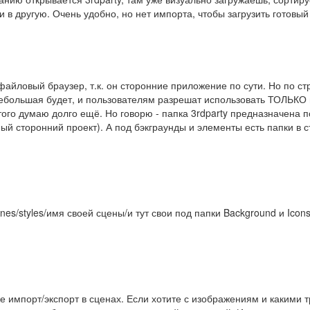
 в другую. Очень удобно, но нет импорта, чтобы загрузить готовый 
файловый браузер, т.к. он сторонние приложение по сути. Но по стр
ебольшая будет, и пользователям разрешат использовать ТОЛЬКО па
того думаю долго ещё. Но говорю - папка 3rdparty предназначена
ый сторонний проект). А под бэкграунды и элементы есть папки в 
es/styles/имя своей сцены/и тут свои под папки Background и Icon
же импорт/экспорт в сценах. Если хотите с изображениям и какими 