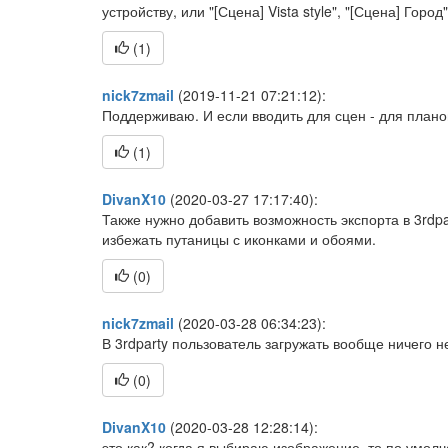
устройству, или "[Сцена] Vista style", "[Сцена] Город",
(
1
)
nick7zmail
(2019-11-21 07:21:12):
Поддерживаю. И если вводить для сцен - для план
(
1
)
DivanX10
(2020-03-27 17:17:40):
Также нужно добавить возможность экспорта в 3rdpa
избежать путаницы с иконками и обоями.
(
0
)
nick7zmail
(2020-03-28 06:34:23):
В 3rdparty пользователь загружать вообще ничего н
(
0
)
DivanX10
(2020-03-28 12:28:14):
это как? когда я выбираю изображение, то по умол