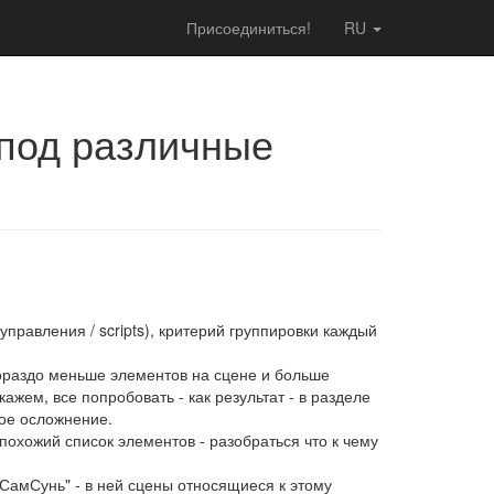
Присоединиться!
RU
 под различные
управления / scripts), критерий группировки каждый
ораздо меньше элементов на сцене и больше
ажем, все попробовать - как результат - в разделе
кое осложнение.
охожий список элементов - разобраться что к чему
 СамСунь" - в ней сцены относящиеся к этому