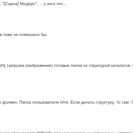
 "[Сцена] Модерн", ... у кого что...
ов тоже не помешало бы.
rty (загрузка изображении) готовые папки со структурой каталогов.
е должен. Папка пользователя cms. Если делать структуру, то там. 
чанию открывается 3rdparty, там уже визуально загружаешь, сорти