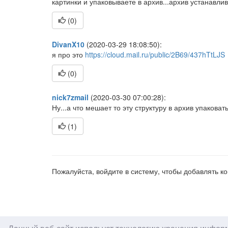
картинки и упаковываете в архив...архив устанавли
(
0
)
DivanX10
(2020-03-29 18:08:50):
я про это
https://cloud.mail.ru/public/2B69/437hTtLJS
(
0
)
nick7zmail
(2020-03-30 07:00:28):
Ну...а что мешает то эту структуру в архив упакова
(
1
)
Пожалуйста, войдите в систему, чтобы добавлять 