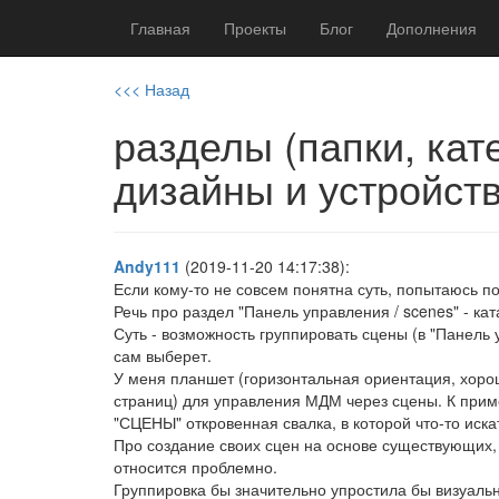
Главная
Проекты
Блог
Дополнения
<<< Назад
разделы (папки, ка
дизайны и устройств
Andy111
(2019-11-20 14:17:38):
Если кому-то не совсем понятна суть, попытаюсь п
Речь про раздел "Панель управления / scenes" - кат
Суть - возможность группировать сцены (в "Панель 
сам выберет.
У меня планшет (горизонтальная ориентация, хоро
страниц) для управления МДМ через сцены. К пример
"СЦЕНЫ" откровенная свалка, в которой что-то иска
Про создание своих сцен на основе существующих, 
относится проблемно.
Группировка бы значительно упростила бы визуально