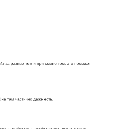
 Из-за разных тем и при смене тем, это поможет
Она там частично даже есть.
руешь и выбираешь изображения, также можно