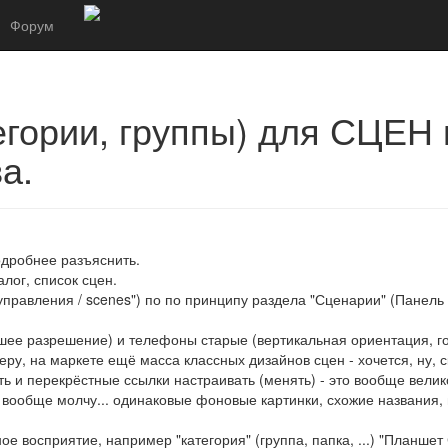
Форум
тегории, группы) для СЦЕН
а.
одробнее разъяснить.
алог, список сцен.
управления / scenes") по по принципу раздела "Сценарии" (Панель 
шее разрешение) и телефоны старые (вертикальная ориентация, г
у, на маркете ещё масса классных дизайнов сцен - хочется, ну, ск
ть и перекрёстные ссылки настраивать (менять) - это вообще вели
вообще молчу... одинаковые фоновые картинки, схожие названия, п
е восприятие, например "категория" (группа, папка, ...) "Планшет