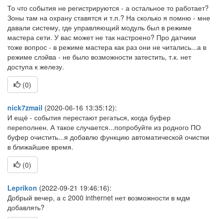
То что события не регистрируются - а остальное то работает?
Зоны там на охрану ставятся и т.п.? На сколько я помню - мне
давали систему, где управляющий модуль был в режиме
мастера сети. У вас может не так настроено? Про датчики
тоже вопрос - в режиме мастера как раз они не читались...а в
режиме слэйва - не было возможности затестить, т.к. нет
доступа к железу.
(
0
)
nick7zmail
(2020-06-16 13:35:12):
И ещё - события перестают регаться, когда буфер
переполнен. А такое случается...попробуйте из родного ПО
буфер очистить...я добавлю функцию автоматической очистки
в ближайшее время.
(
0
)
Leprikon
(2022-09-21 19:46:16):
Добрый вечер, а с 2000 inthernet нет возможности в мдм
добавлять?