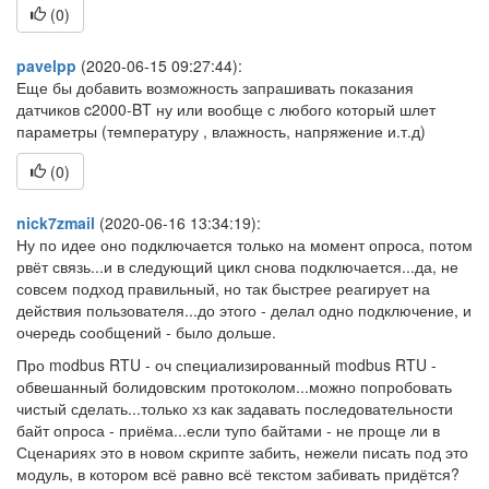
(
0
)
pavelpp
(2020-06-15 09:27:44):
Еще бы добавить возможность запрашивать показания
датчиков c2000-BT ну или вообще с любого который шлет
параметры (температуру , влажность, напряжение и.т.д)
(
0
)
nick7zmail
(2020-06-16 13:34:19):
Ну по идее оно подключается только на момент опроса, потом
рвёт связь...и в следующий цикл снова подключается...да, не
совсем подход правильный, но так быстрее реагирует на
действия пользователя...до этого - делал одно подключение, и
очередь сообщений - было дольше.
Про modbus RTU - оч специализированный modbus RTU -
обвешанный болидовским протоколом...можно попробовать
чистый сделать...только хз как задавать последовательности
байт опроса - приёма...если тупо байтами - не проще ли в
Сценариях это в новом скрипте забить, нежели писать под это
модуль, в котором всё равно всё текстом забивать придётся?