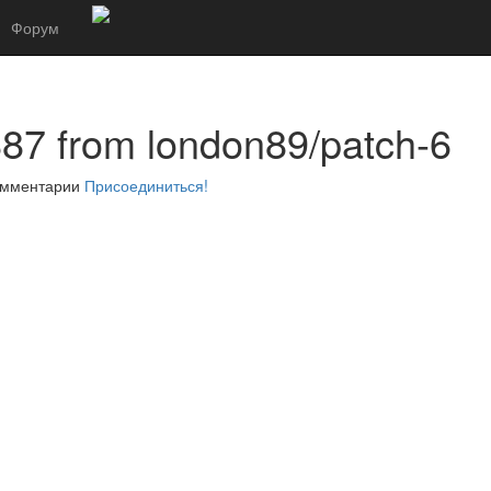
Форум
887 from london89/patch-6
комментарии
Присоединиться!