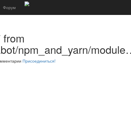
Форум
7 from
abot/npm_and_yarn/module
комментарии
Присоединиться!