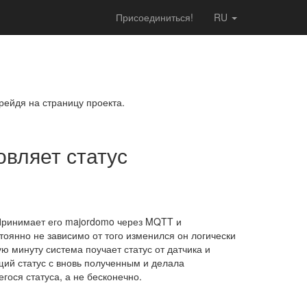
Присоединиться!
RU
рейдя на страницу проекта.
овляет статус
. Принимает его majordomo через MQTT и
тоянно не зависимо от того изменился он логически
ю минуту система поучает статус от датчика и
щий статус с вновь полученным и делала
гося статуса, а не бесконечно.