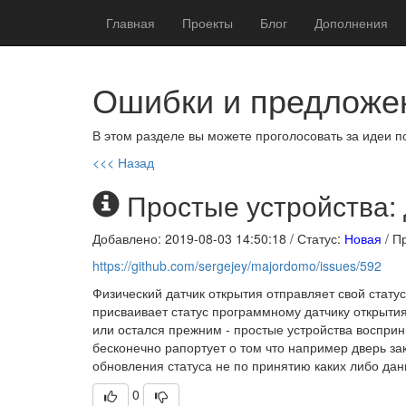
Главная
Проекты
Блог
Дополнения
Ошибки и предложе
В этом разделе вы можете проголосовать за идеи п
<<< Назад
Простые устройства: 
Добавлено: 2019-08-03 14:50:18
/ Статус:
Новая
/ П
https://github.com/sergejey/majordomo/issues/592
Физический датчик открытия отправляет свой стату
присваивает статус программному датчику открытия
или остался прежним - простые устройства восприни
бесконечно рапортует о том что например дверь з
обновления статуса не по принятию каких либо данн
0