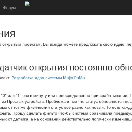
Форум
ния
о открытым проектам. Вы всегда можете предложить свою идею, пе
датчик открытия постоянно обн
роект:
Разработка ядра системы MajorDoMo
с "0" или "1" раз в минуту или непосредственно при срабатывании
 из Простых устройств. Проблема в том что статус обновляется пос
мают тот же физический статус все равно как новый. То есть кажду
акрыта. Прошу сделать фильтр что-бы система сравнивала предыду
ых от датчика, а на основании действительно логически изменивше