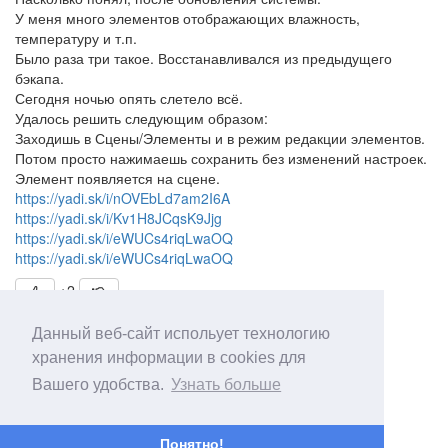
У меня много элементов отображающих влажность,
температуру и т.п.
Было раза три такое. Восстанавливался из предыдущего
бэкапа.
Сегодня ночью опять слетело всё.
Удалось решить следующим образом:
Заходишь в Сцены/Элементы и в режим редакции элементов.
Потом просто нажимаешь сохранить без изменений настроек.
Элемент появляется на сцене.
https://yadi.sk/i/nOVEbLd7am2I6A
https://yadi.sk/i/Kv1H8JCqsK9Jjg
https://yadi.sk/i/eWUCs4riqLwaOQ
https://yadi.sk/i/eWUCs4riqLwaOQ
+2
Данный веб-сайт испольует технологию
Обсуждение (0)
хранения информации в cookies для
Вашего удобства.
Узнать больше
Понятно!