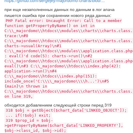
https://github.com/sergejey/majordomo-charts/blob/...
при еще незаполненных данных по данным в лог апача
пишется ошибка при сохранении нового ряда данных:
PHP Fatal error: Uncaught Error: Call to a member
function getPropertyByName() on int in
C:\\_majordomo\\htdocs\\modules\\charts\\charts.class.
trace:\n#0
C:\\_majordomo\\htdocs\\modules\\charts\\charts.class.
charts->usual(Array)\n#1
C:\\_majordomo\\htdocs\\modules\\application.class.php
: eval()'d code(5): charts->run()\n#2
C:\\_majordomo\\htdocs\\modules\\application.class.php
eval()\n#3 C:\\_majordomo\\htdocs\\index.php(42):
application->run()\n#4
C:\\_majordomo\\htdocs\\index.php(151):
include_once('C:\\\\_majordomo\\\\h...')\n#5
{main}\n thrown in
C:\\_majordomo\\htdocs\\modules\\charts\\charts.class.
on line 319,
обходится добавлением следующей строки перед 319
318 $obj = getObject($chart_data['LINKED_OBJECT']);
... if(!$obj) exit;
319 $prop_id = $obj-
>getPropertyByName($chart_data['LINKED_PROPERTY'],
$obj->class_id, $obj->id);