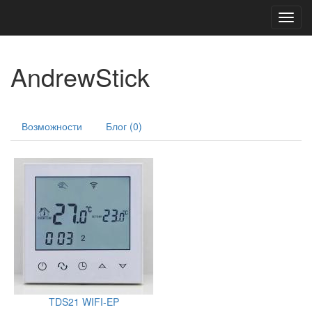
Toggl
navig
AndrewStick
Возможности
Блог (0)
TDS21 WIFI-EP