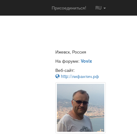
Присоединиться!
RU
Ижевск, Россия
На форуме:
Vovix
Веб-сайт:
http://лифантич.рф