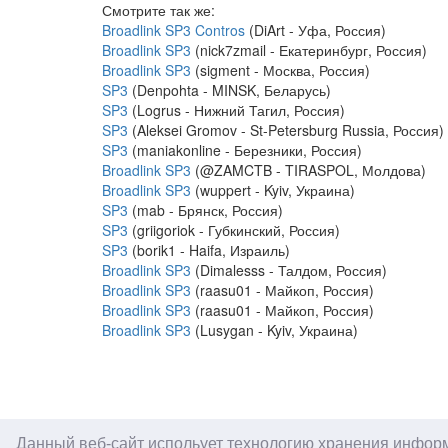
Смотрите так же:
Broadlink SP3 Contros
(DiArt - Уфа, Россия)
Broadlink SP3
(nick7zmail - Екатеринбург, Россия)
Broadlink SP3
(sigment - Москва, Россия)
SP3
(Denpohta - MINSK, Беларусь)
SP3
(Logrus - Нижний Тагил, Россия)
SP3
(Aleksei Gromov - St-Petersburg Russia, Россия)
SP3
(maniakonline - Березники, Россия)
Broadlink SP3
(@ZAMCTB - TIRASPOL, Молдова)
Broadlink SP3
(wuppert - Kyiv, Украина)
SP3
(mab - Брянск, Россия)
SP3
(griigoriok - Губкинский, Россия)
SP3
(borik1 - Haifa, Израиль)
Broadlink SP3
(Dimalesss - Талдом, Россия)
Broadlink SP3
(raasu01 - Майкоп, Россия)
Broadlink SP3
(raasu01 - Майкоп, Россия)
Broadlink SP3
(Lusygan - Kyiv, Украина)
© 2026 CONNECT |
Контакты
|
Публичный догово
Данный веб-сайт испольует технологию хранения информ