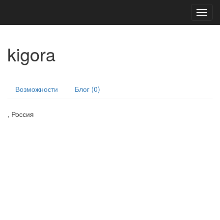
Toggl
navig
kigora
Возможности
Блог (0)
, Россия