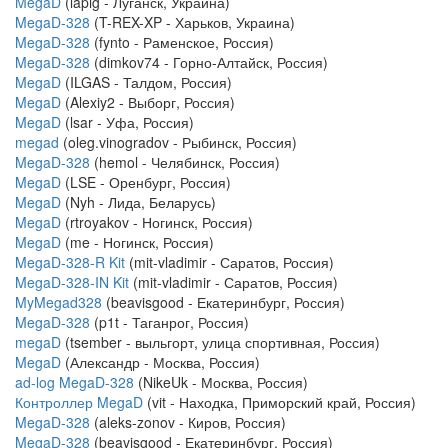
MegaD
(lapig - Луганск, Украина)
MegaD-328
(T-REX-XP - Харьков, Украина)
MegaD-328
(fynto - Раменское, Россия)
MegaD-328
(dimkov74 - Горно-Алтайск, Россия)
MegaD
(ILGAS - Талдом, Россия)
MegaD
(Alexiy2 - Выборг, Россия)
MegaD
(lsar - Уфа, Россия)
megad
(oleg.vinogradov - Рыбинск, Россия)
MegaD-328
(hemol - Челябинск, Россия)
MegaD
(LSE - Оренбург, Россия)
MegaD
(Nyh - Лида, Беларусь)
MegaD
(rtroyakov - Ногинск, Россия)
MegaD
(me - Ногинск, Россия)
MegaD-328-R Kit
(mit-vladimir - Саратов, Россия)
MegaD-328-IN Kit
(mit-vladimir - Саратов, Россия)
MyMegad328
(beavisgood - Екатеринбург, Россия)
MegaD-328
(p1t - Таганрог, Россия)
megaD
(tsember - выльгорт, улица спортивная, Россия)
MegaD
(Александр - Москва, Россия)
ad-log MegaD-328
(NikeUk - Москва, Россия)
Контроллер MegaD
(vit - Находка, Приморский край, Россия)
MegaD-328
(aleks-zonov - Киров, Россия)
MegaD-328
(beavisgood - Екатеринбург, Россия)