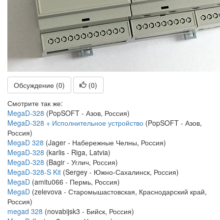
Обсуждение (0)
(
0
)
Смотрите так же:
MegaD-328
(PopSOFT - Азов, Россия)
MegaD-328 + Исполнительное устройство
(PopSOFT - Азов,
Россия)
MegaD 328
(Jager - Набережные Челны, Россия)
MegaD-328
(karlis - Riga, Latvia)
MegaD-328
(Bagir - Углич, Россия)
MegaD-328-S Kit
(Sergey - Южно-Сахалинск, Россия)
MegaD
(amitu066 - Пермь, Россия)
MegaD
(zelevova - Старомышастовская, Краснодарский край,
Россия)
megad 328
(novabijsk3 - Бийск, Россия)