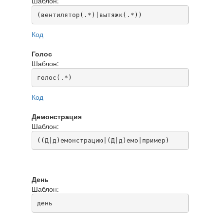
Шаблон:
(вентилятор(.*)|вытяжк(.*))
Код
Голос
Шаблон:
голос(.*)
Код
Демонстрация
Шаблон:
((Д|д)емонстрацию|(Д|д)емо|пример)
День
Шаблон:
день