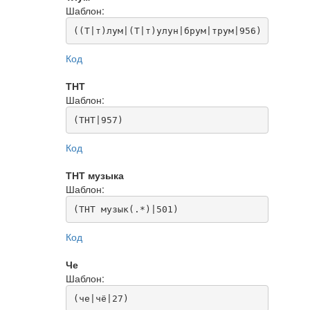
Шаблон:
((Т|т)лум|(Т|т)улун|брум|трум|956)
Код
ТНТ
Шаблон:
(ТНТ|957)
Код
ТНТ музыка
Шаблон:
(ТНТ музык(.*)|501)
Код
Че
Шаблон:
(че|чё|27)