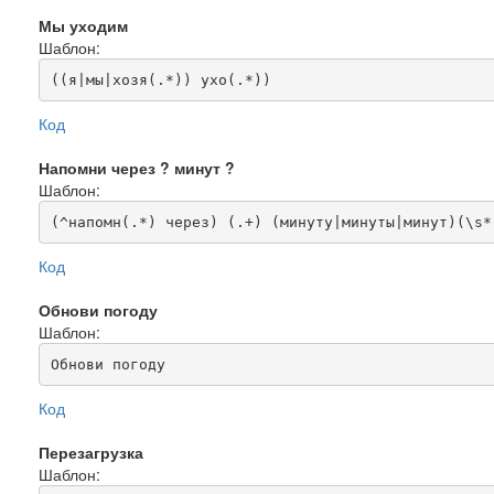
Мы уходим
Шаблон:
((я|мы|хозя(.*)) ухо(.*))
Код
Напомни через ? минут ?
Шаблон:
(^напомн(.*) через) (.+) (минуту|минуты|минут)(\s*
Код
Обнови погоду
Шаблон:
Обнови погоду
Код
Перезагрузка
Шаблон: