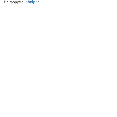
На форуме:
ahelper