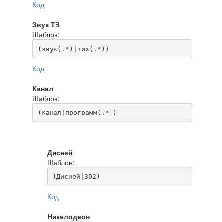
Код
Звук ТВ
Шаблон:
(звук(.*)|тих(.*))
Код
Канал
Шаблон:
(канал|программ(.*))
Дисней
Шаблон:
(Дисней|302)
Код
Никелодеон