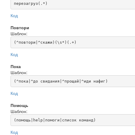
перезагруз(.*)
Код
Повтори
Шаблон:
(^повтори|^скажи)(\s*)(.+)
Код
Пока
Шаблон:
(^пока|^до свидания|^прощай|^иди нафиг)
Код
Помощь
Шаблон:
(помощь|help|помоги|список команд)
Код