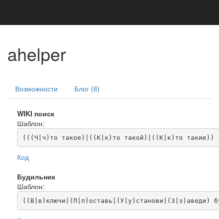
ahelper
Возможности
Блог (6)
WIKI поиск
Шаблон:
(((Ч|ч)то такое)|((К|к)то такой)|((К|к)то такие)) 
Код
Будильник
Шаблон:
((В|в)ключи|(П|п)оставь|(У|у)станови|(З|з)аведи) б