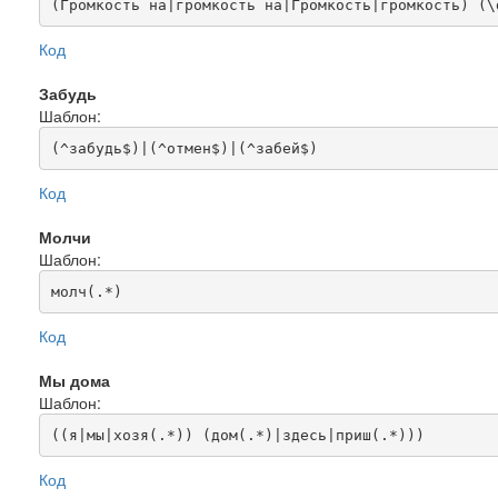
(Громкость на|громкость на|Громкость|громкость) (\
Код
Забудь
Шаблон:
(^забудь$)|(^отмен$)|(^забей$)
Код
Молчи
Шаблон:
молч(.*)
Код
Мы дома
Шаблон:
((я|мы|хозя(.*)) (дом(.*)|здесь|приш(.*)))
Код