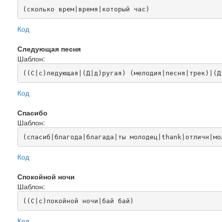
(сколько врем|время|который час)
Код
Следующая песня
Шаблон:
((С|с)ледующая|(Д|д)ругая) (мелодия|песня|трек)|(Д
Код
Спасибо
Шаблон:
(спасиб|благода|благада|ты молодец|thank|отличн|мо
Код
Спокойной ночи
Шаблон:
((С|с)покойной ночи|бай бай)
Код