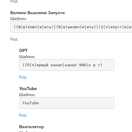
Код
Включи Выключи Запусти
Шаблон:
((В|в)ключ(и|ить)|(В|в)ыключ(и|ить)|(З|з)апуст(и|и
Код
OPT
Шаблон:
((П|п)ервый канал|канал 900|о р т)
Код
YouTube
Шаблон:
YouTube
Код
Вентилятор