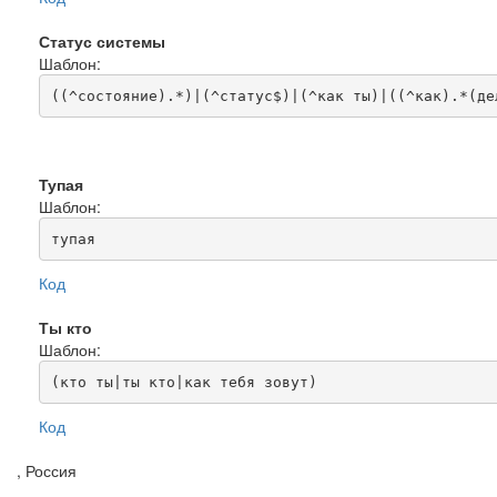
Статус системы
Шаблон:
((^состояние).*)|(^статус$)|(^как ты)|((^как).*(де
Тупая
Шаблон:
тупая
Код
Ты кто
Шаблон:
(кто ты|ты кто|как тебя зовут)
Код
, Россия