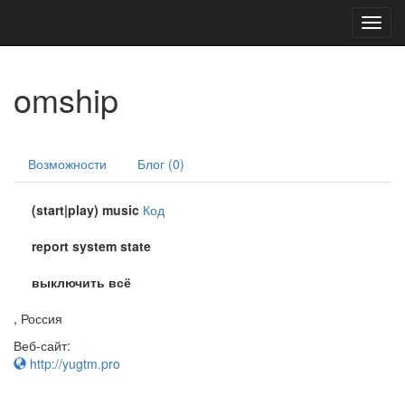
Toggl
navig
omship
Возможности
Блог (0)
(start|play) music
Код
report system state
выключить всё
, Россия
Веб-сайт:
http://yugtm.pro