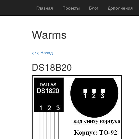
Главная
Проекты
Блог
Дополнения
Warms
<<< Назад
DS18B20