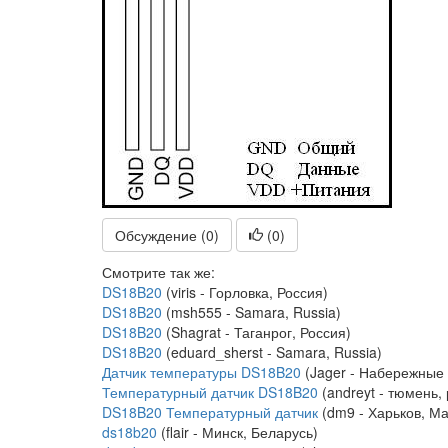
Обсуждение (0)
(
0
)
Смотрите так же:
DS18B20
(viris - Горловка, Россия)
DS18B20
(msh555 - Samara, Russia)
DS18B20
(Shagrat - Таганрог, Россия)
DS18B20
(eduard_sherst - Samara, Russia)
Датчик температуры DS18B20
(Jager - Набережные 
Температурный датчик DS18B20
(andreyt - тюмень,
DS18B20 Температурный датчик
(dm9 - Харьков, М
ds18b20
(flair - Минск, Беларусь)