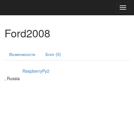
Toggl
navig
Ford2008
Возможности
Блог (0)
RaspberryPy2
, Russia