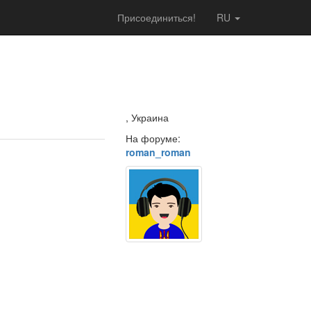
Присоединиться!
RU
, Украина
На форуме:
roman_roman