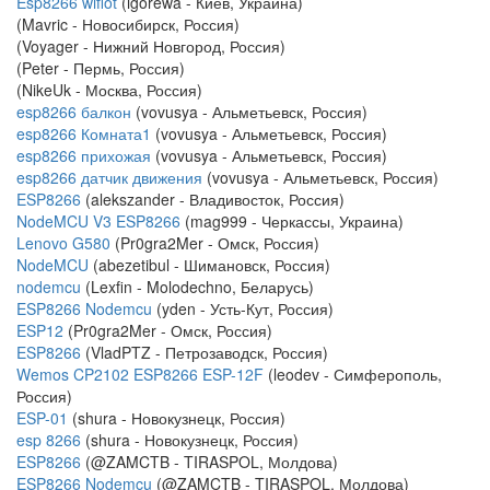
Esp8266 wifiot
(igorewa - Киев, Украина)
(Mavric - Новосибирск, Россия)
(Voyager - Нижний Новгород, Россия)
(Peter - Пермь, Россия)
(NikeUk - Москва, Россия)
esp8266 балкон
(vovusya - Альметьевск, Россия)
esp8266 Комната1
(vovusya - Альметьевск, Россия)
esp8266 прихожая
(vovusya - Альметьевск, Россия)
esp8266 датчик движения
(vovusya - Альметьевск, Россия)
ESP8266
(alekszander - Владивосток, Россия)
NodeMCU V3 ESP8266
(mag999 - Черкассы, Украина)
Lenovo G580
(Pr0gra2Mer - Омск, Россия)
NodeMCU
(abezetibul - Шимановск, Россия)
nodemcu
(Lexfin - Molodechno, Беларусь)
ESP8266 Nodemcu
(yden - Усть-Кут, Россия)
ESP12
(Pr0gra2Mer - Омск, Россия)
ESP8266
(VladPTZ - Петрозаводск, Россия)
Wemos CP2102 ESP8266 ESP-12F
(leodev - Симферополь,
Россия)
ESP-01
(shura - Новокузнецк, Россия)
esp 8266
(shura - Новокузнецк, Россия)
ESP8266
(@ZAMCTB - TIRASPOL, Молдова)
ESP8266 Nodemcu
(@ZAMCTB - TIRASPOL, Молдова)