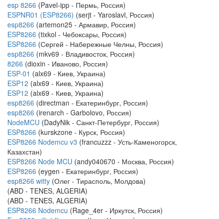
esp 8266
(Pavel-ipp - Пермь, Россия)
ESPNR01 (ESP8266)
(serjt - Yaroslavl, Россия)
esp8266
(artemon25 - Армавир, Россия)
ESP8266
(tixkol - Чебоксары, Россия)
ESP8266
(Сергей - Набережные Челны, Россия)
esp8266
(mkv69 - Владивосток, Россия)
8266
(dioxin - Иваново, Россия)
ESP-01
(alx69 - Киев, Украина)
ESP12
(alx69 - Киев, Украина)
ESP12
(alx69 - Киев, Украина)
esp8266
(directman - Екатеринбург, Россия)
esp8266
(irenarch - Garbolovo, Россия)
NodeMCU
(DadyNik - Санкт-Петербург, Россия)
ESP8266
(kurskzone - Курск, Россия)
ESP8266 Nodemcu v3
(francuzzz - Усть-Каменогорск,
Казахстан)
ESP8266 Node MCU
(andy040670 - Москва, Россия)
ESP8266
(eygen - Екатеринбург, Россия)
esp8266 witty
(Олег - Тирасполь, Молдова)
(ABD - TENES, ALGERIA)
(ABD - TENES, ALGERIA)
ESP8266 Nodemcu
(Rage_4er - Иркутск, Россия)