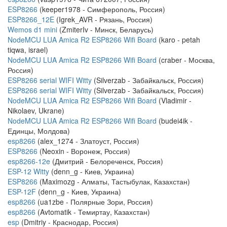
ESP8266
(keeper1978 - Симферополь, Россия)
ESP8266_12E
(Igrek_AVR - Рязань, Россия)
Wemos d1 mini
(ZmiterIv - Минск, Беларусь)
NodeMCU LUA Amica R2 ESP8266 Wifi Board
(karo - petah
tiqwa, israel)
NodeMCU LUA Amica R2 ESP8266 Wifi Board
(craber - Москва,
Россия)
ESP8266 serial WIFI Witty
(Silverzab - Забайкальск, Россия)
ESP8266 serial WIFI Witty
(Silverzab - Забайкальск, Россия)
NodeMCU LUA Amica R2 ESP8266 Wifi Board
(Vladimir -
Nikolaev, Ukrane)
NodeMCU LUA Amica R2 ESP8266 Wifi Board
(budei4ik -
Единцы, Молдова)
esp8266
(alex_1274 - Златоуст, Россия)
ESP8266
(Neoxin - Воронеж, Россия)
esp8266-12e
(Дмитрий - Белореченск, Россия)
ESP-12 Witty
(denn_g - Киев, Украина)
ESP8266
(Maximozg - Алматы, Тастыбулак, Казахстан)
ESP-12F
(denn_g - Киев, Украина)
esp8266
(ua1zbe - Полярные Зори, Россия)
esp8266
(Avtomatik - Темиртау, Казахстан)
esp
(Dmitriy - Краснодар, Россия)