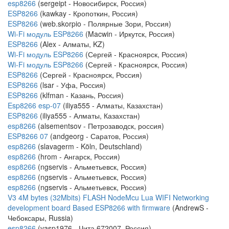
esp8266
(sergeipt - Новосибирск, Россия)
ESP8266
(kawkay - Кропоткин, Россия)
ESP8266
(web.skorpio - Полярные Зори, Россия)
Wi-Fi модуль ESP8266
(Macwin - Иркутск, Россия)
ESP8266
(Alex - Алматы, KZ)
Wi-Fi модуль ESP8266
(Сергей - Красноярск, Россия)
Wi-Fi модуль ESP8266
(Сергей - Красноярск, Россия)
ESP8266
(Сергей - Красноярск, Россия)
ESP8266
(lsar - Уфа, Россия)
ESP8266
(klfman - Казань, Россия)
Esp8266 esp-07
(iliya555 - Алматы, Казахстан)
ESP8266
(iliya555 - Алматы, Казахстан)
esp8266
(alsementsov - Петрозаводск, россия)
ESP8266 07
(andgeorg - Саратов, Россия)
esp8266
(slavagerm - Köln, Deutschland)
esp8266
(hrom - Ангарск, Россия)
esp8266
(ngservis - Альметьевск, Россия)
esp8266
(ngservis - Альметьевск, Россия)
esp8266
(ngservis - Альметьевск, Россия)
V3 4M bytes (32Mbits) FLASH NodeMcu Lua WIFI Networking
development board Based ESP8266 with firmware
(AndrewS -
Чебоксары, Russia)
esp8266
(vasp1976 - Чита 672007, Россия)