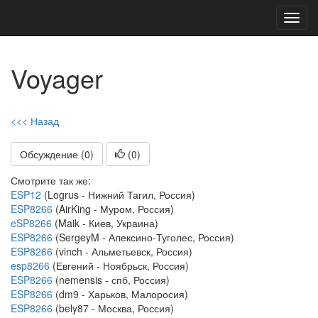
Toggl
navig
Voyager
<<< Назад
Обсуждение (0)
(
0
)
Смотрите так же:
ESP12
(Logrus - Нижний Тагил, Россия)
ESP8266
(AirKing - Муром, Россия)
eSP8266
(Maik - Киев, Украина)
ESP8266
(SergeyM - Алексино-Туголес, Россия)
ESP8266
(vinch - Альметьевск, Россия)
esp8266
(Евгений - Ноябрьск, Россия)
ESP8266
(nemensis - спб, Россия)
ESP8266
(dm9 - Харьков, Малоросия)
ESP8266
(bely87 - Москва, Россия)