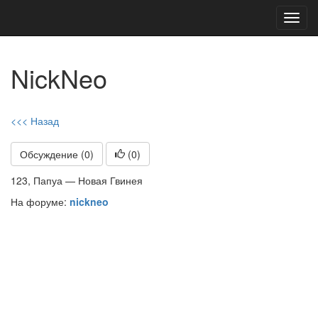
Toggl
navig
NickNeo
<<< Назад
Обсуждение (0)
(
0
)
123, Папуа — Новая Гвинея
На форуме:
nickneo