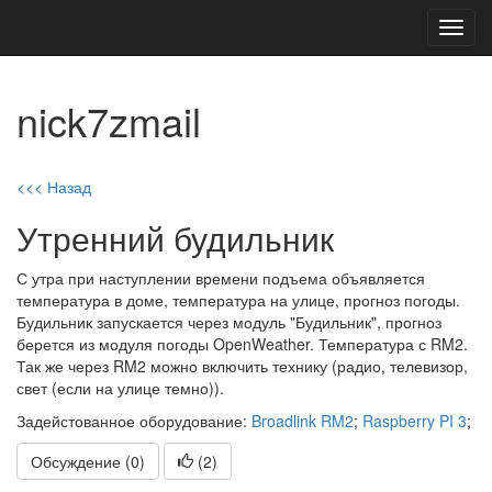
Toggl
navig
nick7zmail
<<< Назад
Утренний будильник
С утра при наступлении времени подъема объявляется
температура в доме, температура на улице, прогноз погоды.
Будильник запускается через модуль "Будильник", прогноз
берется из модуля погоды OpenWeather. Температура с RM2.
Так же через RM2 можно включить технику (радио, телевизор,
свет (если на улице темно)).
Задейстованное оборудование:
Broadlink RM2
;
Raspberry PI 3
;
Обсуждение (0)
(
2
)