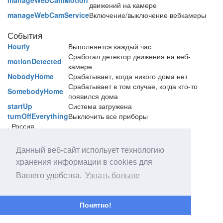
manageWebCamMotion
движений на камере
manageWebCamService
Включение/выключение вебкамеры
События
Hourly
Выполняется каждый час
Сработал детектор движения на веб-
motionDetected
камере
NobodyHome
Срабатывает, когда никого дома нет
Срабатывает в том случае, когда кто-то
SomebodyHome
появился дома
startUp
Система загружена
turnOffEverything
Выключить все приборы
, Россия
На форуме:
Krutish
Данный веб-сайт испольует технологию
хранения информации в cookies для
Вашего удобства.
Узнать больше
Понятно!