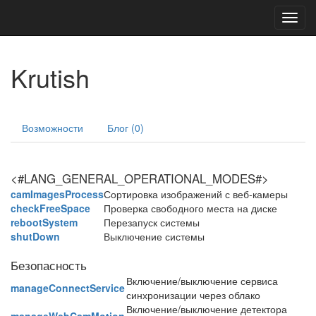
Toggl
navig
Krutish
Возможности
Блог (0)
<#LANG_GENERAL_OPERATIONAL_MODES#>
camImagesProcess
Сортировка изображений с веб-камеры
checkFreeSpace
Проверка свободного места на диске
rebootSystem
Перезапуск системы
shutDown
Выключение системы
Безопасность
Включение/выключение сервиса
manageConnectService
синхронизации через облако
Включение/выключение детектора