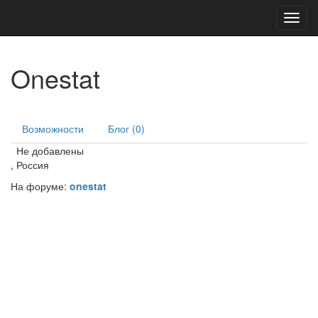
Toggl
navig
Onestat
Возможности
Блог (0)
Не добавлены
, Россия
На форуме:
onestat