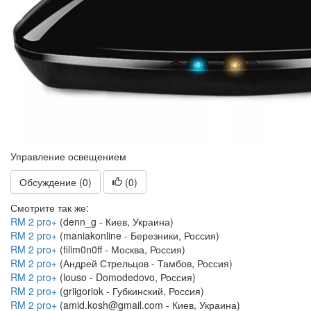
Управление освещением
Обсуждение (0)
(
0
)
Смотрите так же:
RM 2 pro+
(denn_g - Киев, Украина)
RM 2 pro+
(maniakonline - Березники, Россия)
RM 2 pro+
(filim0n0ff - Москва, Россия)
RM 2 pro+
(Андрей Стрельцов - Тамбов, Россия)
RM 2 pro+
(louso - Domodedovo, Россия)
RM 2 pro+
(griigoriok - Губкинский, Россия)
RM 2 pro+
(amid.kosh@gmail.com - Киев, Украина)