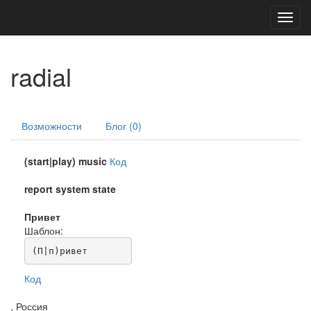
Toggl
navig
radial
Возможности
Блог (0)
(start|play) music
Код
report system state
Привет
Шаблон:
(П|п)ривет
Код
, Россия