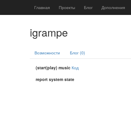
Главная
Проекты
Блог
Дополнения
igrampe
Возможности
Блог (0)
(start|play) music
Код
report system state