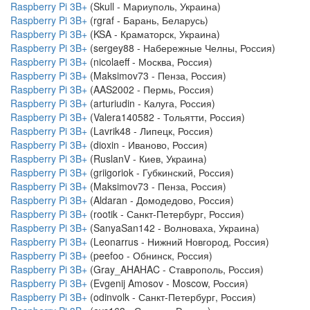
Raspberry Pi 3B+
(Skull - Мариуполь, Украина)
Raspberry Pi 3B+
(rgraf - Барань, Беларусь)
Raspberry Pi 3B+
(KSA - Краматорск, Украина)
Raspberry Pi 3B+
(sergey88 - Набережные Челны, Россия)
Raspberry Pi 3B+
(nicolaeff - Москва, Россия)
Raspberry Pi 3B+
(Maksimov73 - Пенза, Россия)
Raspberry Pi 3B+
(AAS2002 - Пермь, Россия)
Raspberry Pi 3B+
(arturiudin - Калуга, Россия)
Raspberry Pi 3B+
(Valera140582 - Тольятти, Россия)
Raspberry Pi 3B+
(Lavrik48 - Липецк, Россия)
Raspberry Pi 3B+
(dioxin - Иваново, Россия)
Raspberry Pi 3B+
(RuslanV - Киев, Украина)
Raspberry Pi 3B+
(griigoriok - Губкинский, Россия)
Raspberry Pi 3B+
(Maksimov73 - Пенза, Россия)
Raspberry Pi 3B+
(Aldaran - Домодедово, Россия)
Raspberry Pi 3B+
(rootik - Санкт-Петербург, Россия)
Raspberry Pi 3B+
(SanyaSan142 - Волноваха, Украина)
Raspberry Pi 3B+
(Leonarrus - Нижний Новгород, Россия)
Raspberry Pi 3B+
(peefoo - Обнинск, Россия)
Raspberry Pi 3B+
(Gray_AHAHAC - Ставрополь, Россия)
Raspberry Pi 3B+
(Evgenij Amosov - Moscow, Россия)
Raspberry Pi 3B+
(odinvolk - Санкт-Петербург, Россия)