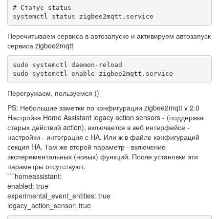
# Статус status

systemctl status zigbee2mqtt.service
Перечитываем сервиса в автозапуске и активируем автозапуск
сервиса zigbee2mqtt
sudo systemctl daemon-reload

sudo systemctl enable zigbee2mqtt.service
Перегружаем, пользуемся ))
PS: Небольшие заметки по конфигурации zigbee2mqtt v 2.0
Настройка Home Assistant legacy action sensors - (поддержка
старых действий action), включается в веб интерфейсе -
настройки - интеграция с HA. Или ж в файле конфигураций
секция HA. Там же второй параметр - включение
эксперементальных (новых) функций. После установки эти
параметры отсутствуют.
```homeassistant:
enabled: true
experimental_event_entities: true
legacy_action_sensor: true