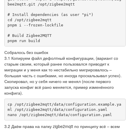
bee2mqtt.git /opt/zigbee2mqtt

# Install dependencies (as user "pi")

cd /opt/zigbee2mqtt

pnpm i --frozen-lockfile

# Build Zigbee2MQTT

pnpm run build
Собралось без ошибок
3.1 Копируем файл дефолтный конфигурации, (вариант со
старым своим, который ранее пользовался приводит к
миграции и у меня как то нестабильно мигрировалось –
большая часть с ошибками, но иногда проскальзывал успех).
Скопировал, но у себя ничего не менял (после первого
запуска конфиг всё рано меняется, пример изменённого
конфига).
cp /opt/zigbee2mqtt/data/configuration.example.ya
ml /opt/zigbee2mqtt/data/configuration.yaml

nano /opt/zigbee2mqtt/data/configuration.yaml
3.2 Даём права на папку zigbe2mqtt по принципу всё – всем