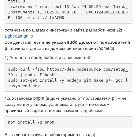
total 0

lrwxrwxrwx 1 root root 13 Jan 24 09:29 usb-Texas_
Instruments_TI_CC2531_USB_CDC___0X00124B001CCC3E3
E-if00 -> ../../ttyACM0
Установка по шагам с инструкции сайта разработчиков z2m
zigbee2mqtt.io
Все действия,
если не указан sudo делал от пользователя
pi
, начинаю делать из домашней директории /home/pi
1) Установка node, node.js и зависимостей
sudo curl -fsSL https://deb.nodesource.com/setup_
20.x | sudo -E bash -

sudo apt-get install -y nodejs git make g++ gcc l
ibsystemd-dev
1.2 Установка pnpm (в доке указано от пользователя pi) – не
сразу не получилось, установка от рута – не совсем
правильный вариант, потом возможны проблемы.
npm install -g pnpm
Вывыливается куча ошибок (пример вывода):