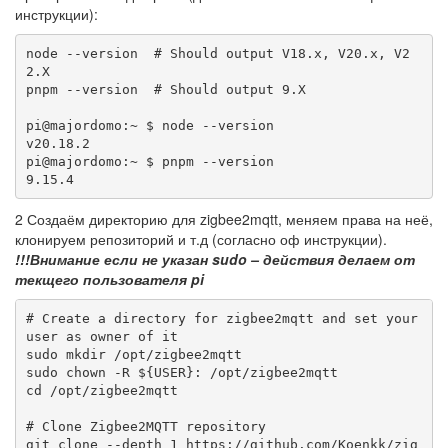
инструкции):
node --version  # Should output V18.x, V20.x, V2
2.X

pnpm --version  # Should output 9.X

pi@majordomo:~ $ node --version

v20.18.2

pi@majordomo:~ $ pnpm --version

9.15.4
2 Создаём директорию для zigbee2mqtt, меняем права на неё,
клонируем репозиторий и т.д (согласно оф инструкции).
!!!Внимание если не указан sudo – действия делаем от
текщего пользователя pi
# Create a directory for zigbee2mqtt and set your 
user as owner of it

sudo mkdir /opt/zigbee2mqtt

sudo chown -R ${USER}: /opt/zigbee2mqtt

cd /opt/zigbee2mqtt

# Clone Zigbee2MQTT repository

git clone --depth 1 https://github.com/Koenkk/zig