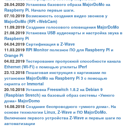
28.04.2020
Установка базового образа MajorDoMo на
Raspberry Pi. Начало первые шаги.
07.10.2019
Возможность создания видео звонков у
MajorDoMo (RPI +WebCam)
11.09.2019
Создание голосового оповещения MajorDoMo
21.08.2019
Установка USB аудиокарты и настройка звука в
Raspberry Pi
04.04.2019
Сертификация в Z-Wave
11.03.2019
RPI Monitor полезное ПО для Raspberry PI и
Orange Pi
04.02.2019
Тестирование пропускной способности канала
Ethernet (Wi-Fi) с помощью утилиты IPerf
23.12.2018
Пошаговая инструкция с картинками по
установки MajorDoMo на Raspberry Pi 3 с помощью
скрипта от Immortal
20.10.2018
Установка Freeswitch 1.8.2 на Debian 9
(Raspbian Stretch) на базовый образ системы «Умного
дома» MajorDomo
14.08.2018
Создание беспроводного «умного дома». На
основе технологии Linux, Z-Wave и ПО MajorDoMo.
Включение первого устройства Z-Wave и первые шаги по
автоматизации