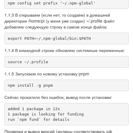
npm config set prefix '~/.npm-global'
1.1.3 В открываем (если нет, то создаём) в домашней
директории /home/pi (у меня уже создан) ~/.profile файл
добавляю следующую строку в самом конце файла:
export PATH=~/.npm-global/bin:$PATH
1.1.4 В командной строке обновляю системные переменные:
source ~/.profile
1.1.5 Запускаем по новому установку pnpm
npm install -g pnpm
Сейчас прокатило без ошибок, вывод после установки:
added 1 package in 12s

1 package is looking for funding

run `npm fund` for details
Проверка и вывод версий (должны соответствовать оф