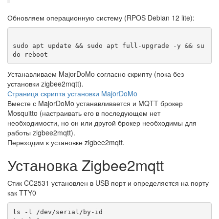
Обновляем операционную систему (RPOS Debian 12 lite):
sudo apt update && sudo apt full-upgrade -y && su
Устанавливаем MajorDoMo согласно скрипту (пока без
установки zigbee2mqtt).
Страница скрипта установки MajorDoMo
Вместе с MajorDoMo устанавливается и MQTT брокер
Mosquitto (настраивать его в последующем нет
необходимости, но он или другой брокер необходимы для
работы zigbee2mqtt).
Переходим к установке zigbee2mqtt.
Установка Zigbee2mqtt
Стик CC2531 установлен в USB порт и определяется на порту
как TTY0
ls -l /dev/serial/by-id
