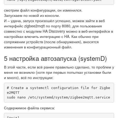
смотрим файл конфигурации, он изменился.
Запускаем по новой из консоли.
И – удача, запуск произошёл успешно, можем зайти в веб
интерфейс zigbee2mqtt по порту 8080, для пользования
совместно с модулем HA Discovery можно в веб-интерфейсе в
настройках влючить интеграцию с HA. Как обычно при
сопряжении устройств (после обнаружения), вносятся
изменения в конфигурационный файл.
5 настройка автозапуска (systemD)
В этой части, если всё ранее правильно сделано, то проблем у
меня не возникло (хотя при первых попытках установки были
и много), всё по инструкции:
# Create a systemctl configuration file for Zigbe
e2MQTT

sudo nano /etc/systemd/system/zigbee2mqtt.service
Содержимое файла сервиса: