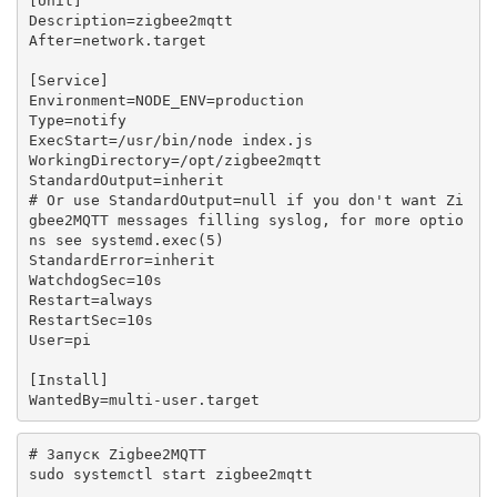
[Unit]

Description=zigbee2mqtt

After=network.target

[Service]

Environment=NODE_ENV=production

Type=notify

ExecStart=/usr/bin/node index.js

WorkingDirectory=/opt/zigbee2mqtt

StandardOutput=inherit

# Or use StandardOutput=null if you don't want Zi
gbee2MQTT messages filling syslog, for more optio
ns see systemd.exec(5)

StandardError=inherit

WatchdogSec=10s

Restart=always

RestartSec=10s

User=pi

[Install]

WantedBy=multi-user.target
# Запуск Zigbee2MQTT

sudo systemctl start zigbee2mqtt
