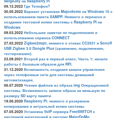
SergeJey на Raspberry Pi
09.12.2022
Где Телефон?
30.05.2022
Вариант установки Majordomo на Windows 10 с
использованием пакета XAMPP. Немного о переносе и
создании тестовой копии системы с Raspberry PI на
Windows
09.03.2022
Небольшие заметки по подключению и
использованию сервиса CONNECT
27.02.2022
Zigbee2mqtt, немного о стиках CC2531 и Sonoff
USB Zigbee 3.0 Dongle Plus (сравнение, подключение,
тестирование).
23.09.2021
Второй раз в первый класс. Часть 1: начало
работы c базовым образом для RPi.
31.12.2020
Возможность создания канала управления
через телефонные сети для системы домашней
автоматизации.
06.07.2020
Чтение файлов из образа img Операционной
системы. Возможность записи образа на меньшую по
размеру SD карту памяти
19.06.2020
Raspberry Pi: немного о резервном
копировании и актуальной копии системы
07.05.2020
Установка VoIP сервера FreeSWITCH с
частичной интеграцией в систему MajorDoMo