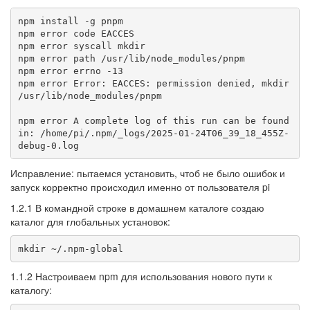
npm install -g pnpm

npm error code EACCES

npm error syscall mkdir

npm error path /usr/lib/node_modules/pnpm

npm error errno -13

npm error Error: EACCES: permission denied, mkdir 
/usr/lib/node_modules/pnpm

npm error A complete log of this run can be found 
in: /home/pi/.npm/_logs/2025-01-24T06_39_18_455Z-
debug-0.log
Исправление: пытаемся установить, чтоб не было ошибок и
запуск корректно происходил именно от пользователя pi
1.2.1 В командной строке в домашнем каталоге создаю
каталог для глобальных установок:
mkdir ~/.npm-global
1.1.2 Настроиваем npm для использования нового пути к
каталогу: