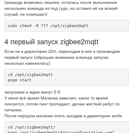
(команда возможно лишняя, осталась после выполнения
нескольких команда из под судо, но оставил её на всякий
случай, не помешает)
sudo chmod -R 777 /opt/zigbee2mqtt 
4 первый запуск zigbee2mqtt
Если не в директории z2m, переходим в неё и производим
первый запуск (обращаю внимание команда запуска
несколько изменилась):
cd /opt/zigbee2mqtt

pnpm start
запускаем и ждем минут 2-5:
У меня всё время Малинка зависает, какое то время
пингуется, потом пинг пропадает, делаю жесткий ребут по
питанию,
После пергруза малинки опять заходим в директорию зигби
cd /opt/zigbee2mqtt/

nano /opt/zigbee2mqtt/data/configuration.yaml