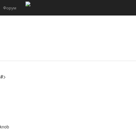
Форум
#>
 knob