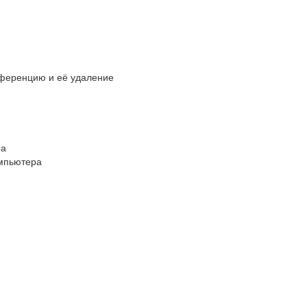
нференцию и её удаление
ра
омпьютера