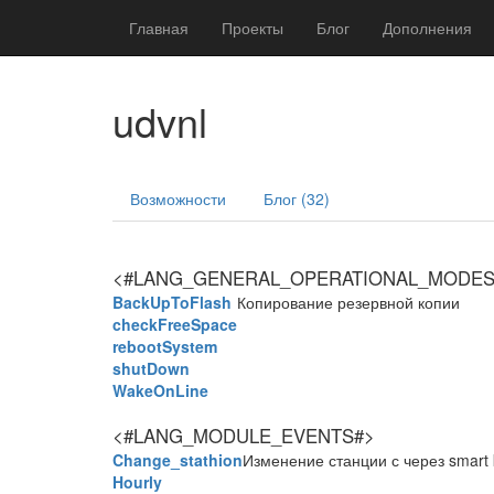
Главная
Проекты
Блог
Дополнения
udvnl
Возможности
Блог (32)
<#LANG_GENERAL_OPERATIONAL_MODES
BackUpToFlash
Копирование резервной копии
checkFreeSpace
rebootSystem
shutDown
WakeOnLine
<#LANG_MODULE_EVENTS#>
Change_stathion
Изменение станции с через smart
Hourly