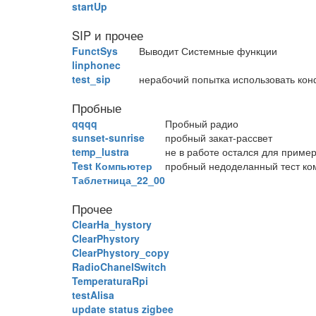
startUp
SIP и прочее
FunctSys
Выводит Системные функции
linphonec
test_sip
нерабочий попытка использовать ко
Пробные
qqqq
Пробный радио
sunset-sunrise
пробный закат-рассвет
temp_lustra
не в работе остался для приме
Test Компьютер
пробный недоделанный тест к
Таблетница_22_00
Прочее
ClearHa_hystory
ClearPhystory
ClearPhystory_copy
RadioChanelSwitch
TemperaturaRpi
testAlisa
update status zigbee