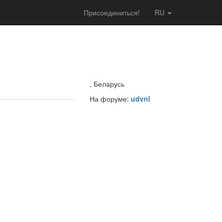
Присоединиться!
RU
, Беларусь
На форуме:
udvnl