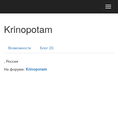
Toggl
navig
Krinopotam
Возможности
Блог (0)
, Россия
На форуме:
Krinopotam