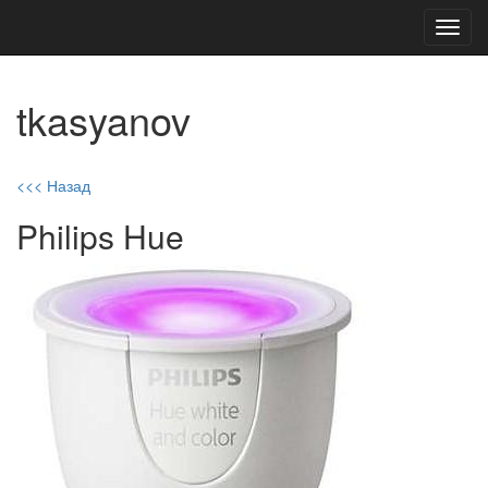
Toggl
navig
tkasyanov
<<< Назад
Philips Hue