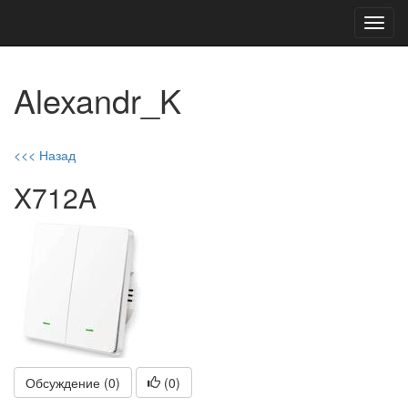
Toggl
navig
Alexandr_K
<<< Назад
X712A
Обсуждение (0)
(
0
)