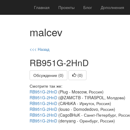
Главная
Проекты
Блог
Дополнения
malcev
<<< Назад
RB951G-2HnD
Обсуждение (0)
(
0
)
Смотрите так же:
RB951G-2HnD
(Plug - Moscow, Россия)
RB951G-2HnD
(@ZAMCTB - TIRASPOL, Молдова)
RB951G-2HnD
(CAHbKA - Иркутск, Россия)
RB951G-2HnD
(louso - Domodedovo, Россия)
RB951G-2HnD
(CagoBHuK - Санкт-Петербург, Росси
RB951G-2HnD
(denyang - Оренбург, Россия)