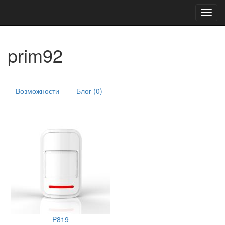
Toggl
navig
prim92
Возможности
Блог (0)
P819