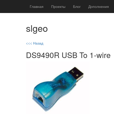
Главная
Проекты
Блог
Дополнения
slgeo
<<< Назад
DS9490R USB To 1-wire