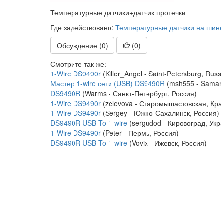
Температурные датчики+датчик протечки
Где задействовано:
Температурные датчики на шине
Обсуждение (0)
(
0
)
Смотрите так же:
1-Wire DS9490r
(Killer_Angel - Saint-Petersburg, Russ
Мастер 1-wire сети (USB) DS9490R
(msh555 - Samar
DS9490R
(Warms - Санкт-Петербург, Россия)
1-Wire DS9490r
(zelevova - Старомышастовская, Кра
1-Wire DS9490r
(Sergey - Южно-Сахалинск, Россия)
DS9490R USB To 1-wire
(sergudod - Кировоград, Укр
1-Wire DS9490r
(Peter - Пермь, Россия)
DS9490R USB To 1-wire
(Vovix - Ижевск, Россия)