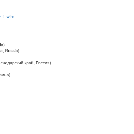
 1-wire
;
ia)
a, Russia)
снодарский край, Россия)
аина)