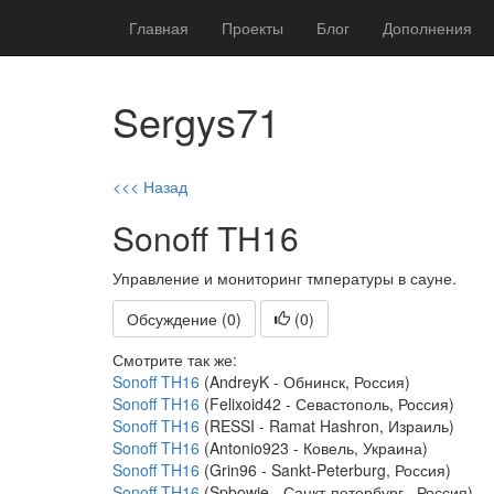
Главная
Проекты
Блог
Дополнения
Sergys71
<<< Назад
Sonoff TH16
Управление и мониторинг тмпературы в сауне.
Обсуждение (0)
(
0
)
Смотрите так же:
Sonoff TH16
(AndreyK - Обнинск, Россия)
Sonoff TH16
(Felixoid42 - Севастополь, Россия)
Sonoff TH16
(RESSI - Ramat Hashron, Израиль)
Sonoff TH16
(Antonio923 - Ковель, Украина)
Sonoff TH16
(Grin96 - Sankt-Peterburg, Россия)
Sonoff TH16
(Spbowie - Санкт-петербург , Россия)