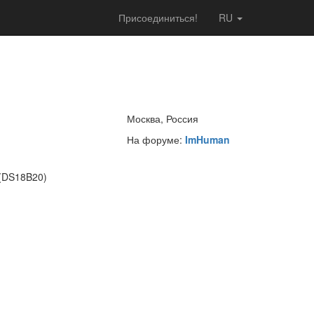
Присоединиться!
RU
Москва, Россия
На форуме:
ImHuman
 (DS18B20)