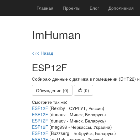
Главная
Проекты
Блог
Дополнения
ImHuman
<<< Назад
ESP12F
Собираю данные с датчика в помещении (DHT22) и 
Обсуждение (0)
(
0
)
Смотрите так же:
ESP12F
(Rexrby - СУРГУТ, Россия)
ESP12F
(dunaev - Минск, Беларусь)
ESP12F
(dunaev - Минск, Беларусь)
ESP12F
(mag999 - Черкассы, Украина)
ESP12F
(Buzzserg - Бобруйск, Беларусь)
ESP12F
(zad1ak - тюмень, Россия)