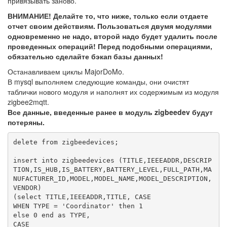
привязывать заново.
ВНИМАНИЕ! Делайте то, что ниже, только если отдаете
отчет своим действиям. Пользоваться двумя модулями
одновременно не надо, второй надо будет удалить после
проведенных операций! Перед подобными операциями,
обязательно сделайте бэкап базы данных!
Останавливаем циклы MajorDoMo.
В mysql выполняем следующие команды, они очистят
таблички нового модуля и наполнят их содержимым из модуля
zigbee2mqtt.
Все данные, введенные ранее в модуль zigbeedev будут
потеряны.
delete from zigbeedevices;

insert into zigbeedevices (TITLE,IEEEADDR,DESCRIP
TION,IS_HUB,IS_BATTERY,BATTERY_LEVEL,FULL_PATH,MA
NUFACTURER_ID,MODEL,MODEL_NAME,MODEL_DESCRIPTION,
VENDOR) 

(select TITLE,IEEEADDR,TITLE, CASE

WHEN TYPE = 'Coordinator' then 1

else 0 end as TYPE,

CASE
