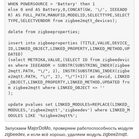
WHEN POWERSOURCE = 'Battery' then 1

else 0 end AS Battery,0,CONCAT(GW, '\/', IEEEADD
R) AS FULL_PATH,MANUFID,MODELID,SELECTTYPE,SELECT
TYPE,SELECTVENDOR from zigbee2mqtt_devices);

delete from zigbeeproperties;

insert into zigbeeproperties (TITLE,VALUE,DEVICE_
ID,LINKED_OBJECT,LINKED_PROPERTY,LINKED_METHOD,UP
DATED)

(select METRIKA,VALUE,(SELECT ID from zigbeedevic
es where IEEEADDR = SUBSTR(SUBSTRING_INDEX(zigbee
2mqtt.PATH, "\/", 2), INSTR(SUBSTRING_INDEX(zigbe
e2mqtt.PATH, "\/", 2), "\/")+1)) as devid, LINKED
_OBJECT,LINKED_PROPERTY,LINKED_METHOD,UPDATED fro
m zigbee2mqtt where LINKED_OBJECT <> ''

);

update pvalues set LINKED_MODULES=REPLACE(LINKED_
MODULES,'zigbee2mqtt','zigbeedev') where LINKED_M
ODULES LIKE '%zigbee2mqtt%';
Запускаем MajorDoMo, проверяем работоспособность модуля
zigbeedev, и если всё хорошо, удаляем модуль zigbee2mqtt.