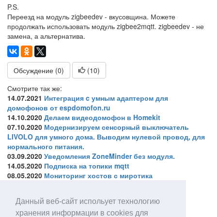
P.S.
Переезд на модуль zigbeedev - вкусовщина. Можете
продолжать использовать модуль zigbee2mqtt. zigbeedev - не
замена, а альтернатива.
Обсуждение (0)
(
10
)
Смотрите так же:
14.07.2021
Интеграция c умным адаптером для
домофонов от espdomofon.ru
14.10.2020
Делаем видеодомофон в Homekit
07.10.2020
Модернизируем сенсорный выключатель
LIVOLO для умного дома. Выводим нулевой провод, для
нормального питания.
03.09.2020
Уведомления ZoneMinder без модуля.
14.05.2020
Подписка на топики mqtt
08.05.2020
Мониторинг хостов с миротика
Королёв, Россия
Данный веб-сайт испольует технологию
На форуме:
London
хранения информации в cookies для