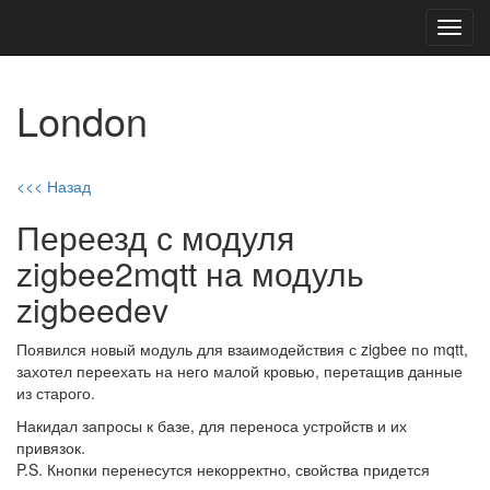
Toggl
navig
London
<<< Назад
Переезд с модуля
zigbee2mqtt на модуль
zigbeedev
Появился новый модуль для взаимодействия с zigbee по mqtt,
захотел переехать на него малой кровью, перетащив данные
из старого.
Накидал запросы к базе, для переноса устройств и их
привязок.
P.S. Кнопки перенесутся некорректно, свойства придется