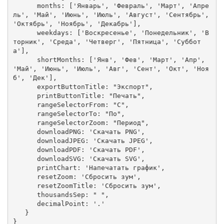
      months: ['Январь', 'Февраль', 'Март', 'Апре
ль', 'Май', 'Июнь', 'Июль', 'Август', 'Сентябрь', 
'Октябрь', 'Ноябрь', 'Декабрь'],

      weekdays: ['Воскресенье', 'Понедельник', 'В
торник', 'Среда', 'Четверг', 'Пятница', 'Суббот
а'],

      shortMonths: ['Янв', 'Фев', 'Март', 'Апр', 
'Май', 'Июнь', 'Июль', 'Авг', 'Сент', 'Окт', 'Ноя
б', 'Дек'],

      exportButtonTitle: "Экспорт",

      printButtonTitle: "Печать",

      rangeSelectorFrom: "С",

      rangeSelectorTo: "По",

      rangeSelectorZoom: "Период",

      downloadPNG: 'Скачать PNG',

      downloadJPEG: 'Скачать JPEG',

      downloadPDF: 'Скачать PDF',

      downloadSVG: 'Скачать SVG',

      printChart: 'Напечатать график',

      resetZoom: 'Сбросить зум',

      resetZoomTitle: 'Сбросить зум',

      thousandsSep: " ",

      decimalPoint: '.'

   }

}