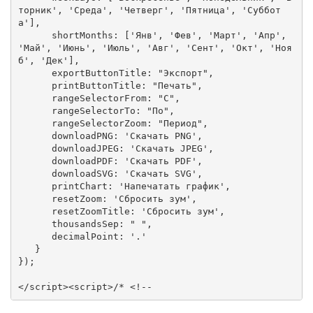
торник', 'Среда', 'Четверг', 'Пятница', 'Суббот
а'],

      shortMonths: ['Янв', 'Фев', 'Март', 'Апр', 
'Май', 'Июнь', 'Июль', 'Авг', 'Сент', 'Окт', 'Ноя
б', 'Дек'],

      exportButtonTitle: "Экспорт",

      printButtonTitle: "Печать",

      rangeSelectorFrom: "С",

      rangeSelectorTo: "По",

      rangeSelectorZoom: "Период",

      downloadPNG: 'Скачать PNG',

      downloadJPEG: 'Скачать JPEG',

      downloadPDF: 'Скачать PDF',

      downloadSVG: 'Скачать SVG',

      printChart: 'Напечатать график',

      resetZoom: 'Сбросить зум',

      resetZoomTitle: 'Сбросить зум',

      thousandsSep: " ",

      decimalPoint: '.'

   }

});

</script><script>/* <!--