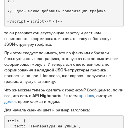
});

// Здесь можно добавить локализацию графика.

</script><script>/* <!--
то он разорвет сущесутвующую верстку и даст нам
возможность сформировать и вписать нашу собственную
JSON-структуру графика.
При этом следует понимать, что по факту мы обрезали
большую часть кода графика, которую за нас автоматически
сформировал модуль. И теперь вся ответственность по
формирования
валидной JSON-структуры
графика
полностью на нас. Шаг влево, шаг вправо - получаем не
график, а пустую страницу.
Что же можем теперь сделать с графиком? Вообщем-то, почти
все, что есть в
API Highcharts
. Читаем
api docs
, смотрим
демки
, проникаемся и кодим.
Для начала сменим цвет и размер заголовка:
title: {

   text: 'Температура на улице',
