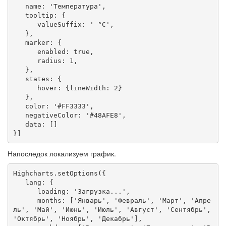
   name: 'Температура',

   tooltip: {

      valueSuffix: ' °C',

   },

   marker: {

      enabled: true,

      radius: 1,

   },

   states: {

      hover: {lineWidth: 2}

   },

   color: '#FF3333',

   negativeColor: '#48AFE8',

   data: []

}]
Напоследок локализуем график.
Highcharts.setOptions({

   lang: {

      loading: 'Загрузка...',

      months: ['Январь', 'Февраль', 'Март', 'Апре
ль', 'Май', 'Июнь', 'Июль', 'Август', 'Сентябрь', 
'Октябрь', 'Ноябрь', 'Декабрь'],
