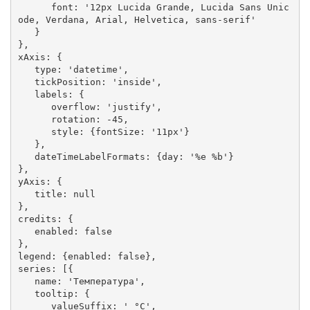
      font: '12px Lucida Grande, Lucida Sans Unic
ode, Verdana, Arial, Helvetica, sans-serif'

   }

},

xAxis: {

   type: 'datetime',

   tickPosition: 'inside',

   labels: {

      overflow: 'justify',

      rotation: -45,

      style: {fontSize: '11px'}

   },

   dateTimeLabelFormats: {day: '%e %b'}

},

yAxis: {

   title: null

},

credits: {

   enabled: false

},

legend: {enabled: false},

series: [{

   name: 'Температура',

   tooltip: {

      valueSuffix: ' °C',
