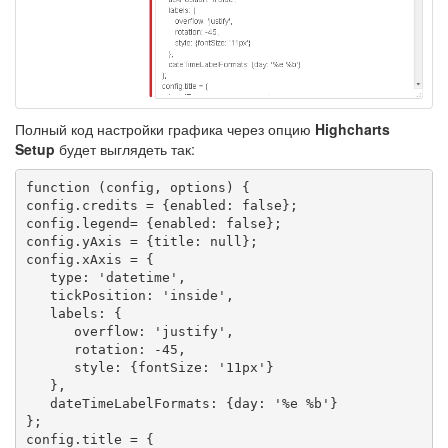
Полный код настройки графика через опцию
Highcharts
Setup
будет выглядеть так:
function (config, options) {

config.credits = {enabled: false};

config.legend= {enabled: false};

config.yAxis = {title: null};

config.xAxis = {

   type: 'datetime',

   tickPosition: 'inside',

   labels: {

      overflow: 'justify',

      rotation: -45,

      style: {fontSize: '11px'}

   },

   dateTimeLabelFormats: {day: '%e %b'}

};

config.title = {
