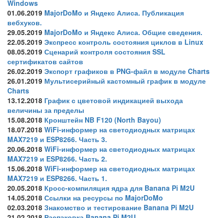
Windows
01.06.2019
MajorDoMo и Яндекс Алиса. Публикация
вебхуков.
29.05.2019
MajorDoMo и Яндекс Алиса. Общие сведения.
22.05.2019
Экспресс контроль состояния циклов в Linux
08.05.2019
Сценарий контроля состояния SSL
сертификатов сайтов
26.02.2019
Экспорт графиков в PNG-файл в модуле Charts
26.01.2019
Мультисерийный кастомный график в модуле
Charts
13.12.2018
График с цветовой индикацией выхода
величины за пределы
15.08.2018
Кронштейн NB F120 (North Bayou)
18.07.2018
WiFi-информер на светодиодных матрицах
MAX7219 и ESP8266. Часть 3.
20.06.2018
WiFi-информер на светодиодных матрицах
MAX7219 и ESP8266. Часть 2.
15.06.2018
WiFi-информер на светодиодных матрицах
MAX7219 и ESP8266. Часть 1.
20.05.2018
Кросс-компиляция ядра для Banana Pi M2U
14.05.2018
Ссылки на ресурсы по MajorDoMo
02.03.2018
Знакомство и тестирование Banana Pi M2U
21.02.2018
Распаковка Banana Pi M2U