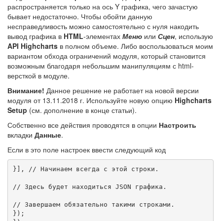
распространяется только на ось Y графика, чего зачастую
бывает недостаточно. Чтобы обойти данную
несправедливость можно самостоятельно с нуля накодить
вывод графика в
HTML
-элементах
Меню
или
Сцен
, использую
API Highcharts
в полном объеме. Либо воспользоваться моим
вариантом обхода ограничений модуля, который становится
возможным благодаря небольшим манипуляциям с html-
версткой в модуле.
Внимание!
Данное решение не работает на новой версии
модуля от 13.11.2018 г. Используйте новую опцию
Highcharts
Setup
(см. дополнение в конце статьи).
Собственно все действия проводятся в опции
Настроить
вкладки
Данные
.
Если в это поле настроек ввести следующий код
}], // Начинаем всегда с этой строки.

// Здесь будет находиться JSON графика.

// Завершаем обязательно такими строками.

});
