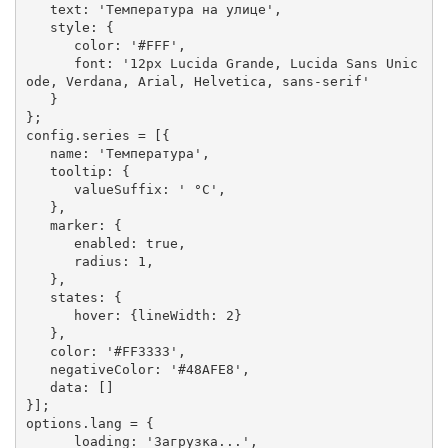
   text: 'Температура на улице',

   style: {

      color: '#FFF',

      font: '12px Lucida Grande, Lucida Sans Unic
ode, Verdana, Arial, Helvetica, sans-serif'

   }

};

config.series = [{

   name: 'Температура',

   tooltip: {

      valueSuffix: ' °C',

   },

   marker: {

      enabled: true,

      radius: 1,

   },

   states: {

      hover: {lineWidth: 2}

   },

   color: '#FF3333',

   negativeColor: '#48AFE8',

   data: []

}];

options.lang = {

      loading: 'Загрузка...',
