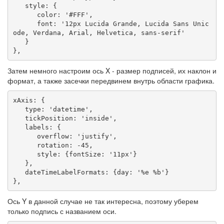
   style: {

      color: '#FFF',

      font: '12px Lucida Grande, Lucida Sans Unic
ode, Verdana, Arial, Helvetica, sans-serif'

   }

},
Затем немного настроим ось X - размер подписей, их наклон и
формат, а также засечки передвинем внутрь области графика.
xAxis: {

   type: 'datetime',

   tickPosition: 'inside',

   labels: {

      overflow: 'justify',

      rotation: -45,

      style: {fontSize: '11px'}

   },

   dateTimeLabelFormats: {day: '%e %b'}

},
Ось Y в данной случае не так интересна, поэтому уберем
только подпись с названием оси.