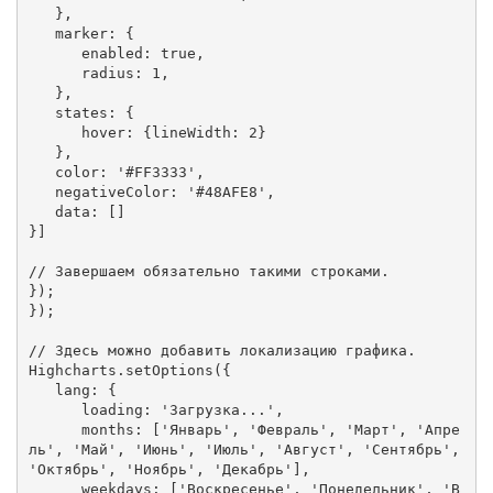
   },

   marker: {

      enabled: true,

      radius: 1,

   },

   states: {

      hover: {lineWidth: 2}

   },

   color: '#FF3333',

   negativeColor: '#48AFE8',

   data: []

}]

// Завершаем обязательно такими строками.

});

});

// Здесь можно добавить локализацию графика.

Highcharts.setOptions({

   lang: {

      loading: 'Загрузка...',

      months: ['Январь', 'Февраль', 'Март', 'Апре
ль', 'Май', 'Июнь', 'Июль', 'Август', 'Сентябрь', 
'Октябрь', 'Ноябрь', 'Декабрь'],

      weekdays: ['Воскресенье', 'Понедельник', 'В