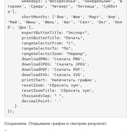
      weekdays: ['Воскресенье', 'Понедельник', 'В
торник', 'Среда', 'Четверг', 'Пятница', 'Суббот
а'],

      shortMonths: ['Янв', 'Фев', 'Март', 'Апр', 
'Май', 'Июнь', 'Июль', 'Авг', 'Сент', 'Окт', 'Ноя
б', 'Дек'],

      exportButtonTitle: "Экспорт",

      printButtonTitle: "Печать",

      rangeSelectorFrom: "С",

      rangeSelectorTo: "По",

      rangeSelectorZoom: "Период",

      downloadPNG: 'Скачать PNG',

      downloadJPEG: 'Скачать JPEG',

      downloadPDF: 'Скачать PDF',

      downloadSVG: 'Скачать SVG',

      printChart: 'Напечатать график',

      resetZoom: 'Сбросить зум',

      resetZoomTitle: 'Сбросить зум',

      thousandsSep: " ",

      decimalPoint: '.'

   }

});
Сохраняем. Открываем график и смотрим результат.