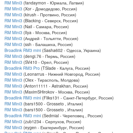
RM Mini3
(fandaymon - Юрмала, Латвия)
RM Mini3
(Xor - Домодедово, Россия)
RM Mini3
(kirush - Протвино, Россия)
RM Mini3
(Blacking - Северск, Россия)
RM Mini3
(Nail - Самара, Россия)
RM Mini3
(Ilya - Москва, Россия)
RM Mini3
(Андрей - Тольятти, Россия)
RM Mini3
(ssh - Балашиха, Россия)
Broadlink RM3 mini
(Sasha602 - Одесса, Украина)
RM Mini3
(dengi.76 - Пермь, Россия)
RM Mini3
(SV410 - Орел, Россия)
Broadlink RM3 Pro
(TSlade - Калуга, Россия)
RM Mini3
(Leonarrus - Нижний Новгород, Россия)
RM Mini3
(Olex - Тирасполь, Молдова)
RM Mini3
(Anton11111 - Astrakhan, Россия)
RM Mini3
(MaximSHirokov - Москва, Россия)
Broadlink RM3 mini
(Fliks131 - Санкт-Петербург, Россия)
RM Mini3
(bars1500 - Grosseto , Италия)
RM Mini3
(bars1500 - Grosseto , Италия)
Broadlink RM3 mini
(Sedmial - Череповец , Россия)
RM Mini3
(zub1234 - Серпухов, Россия)
RM Mini3
(eygen - Екатеринбург, Россия)