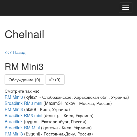
Toggl
navig
Chelnail
<<< Назад
RM Mini3
Обсуждение (0)
(
0
)
Смотрите так же:
RM Mini3
(kyle21 - Слобожанское, Харьковская обл., Украина)
Broadlink RM3 mini
(MaximSHirokov - Москва, Россия)
RM Mini3
(alx69 - Киев, Украина)
Broadlink RM3 mini
(denn_g - Киев, Украина)
Broadlink
(eygen - Екатеринбург, Россия)
Broadlink RM Mini
(igorewa - Киев, Украина)
RM Mini3
(Evgenij - Ростов-на-Дону, Россия)