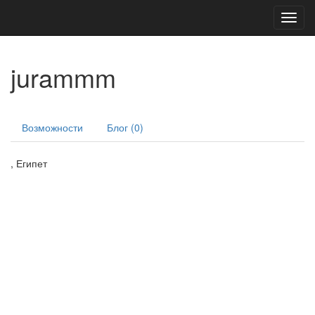
Toggl
navig
jurammm
Возможности
Блог (0)
, Египет