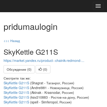
Toggl
navig
pridumaulogin
<<< Назад
SkyKettle G211S
https://market.yandex.ru/product--chainik-redmond-...
Обсуждение (0)
(
0
)
Смотрите так же:
SkyKettle G211S
(Shagrat - Таганрог, Россия)
SkyKettle G211S
(Andrei981 - Новокузнецк, Россия)
SkyKettle G211S
(Akinak - Krasnodar, Россия)
SkyKettle G211S
(ksv210883 - Ростов-на-дону, Россия)
SkyKettle G211S
(spell - Simferopol, Россия)