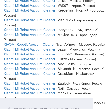
Xiaomi Mi Robot Vacuum Cleaner
(chibis - Москва, Россия)
Xiaomi Mi Robot Vacuum Cleaner
(VAD07 - Киров, Россия)
Xiaomi Mi Robot Vacuum Cleaner
(Keepernn - Нижний Новгород,
Россия)
Xiaomi Mi Robot Vacuum Cleaner
(VladPTZ - Петрозаводск,
Россия)
Xiaomi Mi Robot Vacuum Cleaner
(tkasyanov - Lviv, Украина)
Xiaomi Mi Robot Vacuum Cleaner
(Maxkor1973 - Краснодар,
Россия)
XIAOMI Robotic Vacuum Cleaner
(Ivan Akimov - Moscow, Russia)
Xiaomi Mi Robot Vacuum Cleaner
(cezar - Мурманск, Россия)
Xiaomi Mi Robot Vacuum Cleaner
(motorkk7 - Кинешма, Россия)
Xiaomi Mi Robot Vacuum Cleaner
(Fuzzy - Москва, Россия)
Xiaomi Mi Robot Vacuum Cleaner
(AAA - Minsk, Беларусь)
Xiaomi Mi Robot Vacuum Cleaner
(Alexandr_K - Москва, Россия)
Xiaomi Mi Robot Vacuum Cleaner
(DiscoMan - Khabarovsk ,
Россия)
Xiaomi Mi Robot Vacuum Cleaner
(Zagibok - Челябинск, Россия)
Xiaomi Mi Robot Vacuum Cleaner
(Nail - Самара, Россия)
Xiaomi Mi Robot Vacuum Cleaner
(mer - Ростов-на-Дону,
Россия)
Xiaomi Mi Robot Vacuum Cleaner
(Toxa1994 - Броницы, Россия)
Данный веб-сайт испольует технологию